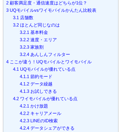
2
顧客満足度・通信速度はどちらが1位？
3
UQモバイルvsワイモバイルかんたん比較表
3.1
店舗数
3.2
ほとんど同じなのは
3.2.1
基本料金
3.2.2
速度・エリア
3.2.3
家族割
3.2.4
あんしんフィルター
4
ここが違う！UQモバイルとワイモバイル
4.1
UQモバイルが優れている点
4.1.1
節約モード
4.1.2
データ繰越
4.1.3
お試しできる
4.2
ワイモバイルが優れている点
4.2.1
かけ放題
4.2.2
キャリアメール
4.2.3
LINEのID検索
4.2.4
データシェアができる