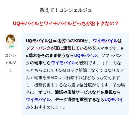
教えて！コンシェルジュ
UQモバイルとワイモバイルどっちがおトクなの？
UQモバイルはauを持つのKDDI
が、
ワイモバイル
は
ソフトバンクが直に運営している
格安スマホです。
a
u端末をそのまま使うなら
UQモバイル
、ソフトバン
コンシ
クの端末なら
ワイモバイル
が便利です。（ドコモな
ェルジ
らどちらにしてもSIMロック解除しなくてはなりませ
ュ
ん）端末をSIMロック解除すればどちらも使えます
し、機種変更もするなら選ぶ幅は広がります。その場
合は、ずばり、
通話や店舗サービスなどを重視なら
ワイモバイル
、データ通信を重視するなら
UQモバイ
ル
をおすすめします。