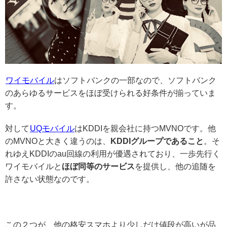
ワイモバイル
はソフトバンクの一部なので、ソフトバンク
のあらゆるサービスをほぼ受けられる好条件が揃っていま
す。
対して
UQモバイル
はKDDIを親会社に持つMVNOです。他
のMVNOと大きく違うのは、
KDDIグループであること
。そ
れゆえKDDIのau回線の利用が優遇されており、一歩先行く
ワイモバイルと
ほぼ同等のサービス
を提供し、他の追随を
許さない状態なのです。
この２つが、他の格安スマホより少しだけ値段が高いが品