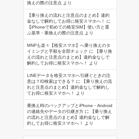
換えの際の注意点
より
【乗り換えの流れと注意点のまとめ】違約
金なしで解約してお得に格安スマホへ！
に
【iPhoneで初めての格安SIM】使い方と選
ぶ基準・乗換えの際の注意点
より
MNPも楽々【格安スマホ】へ乗り換えのタ
イミングと手順を全部チェック
に
【乗り換
えの流れと注意点のまとめ】違約金なしで
解約してお得に格安スマホへ！
より
LINEデータを格安スマホへ引継ぐときの注
意は？ID検索はできる？
に
【乗り換えの流
れと注意点のまとめ】違約金なしで解約し
てお得に格安スマホへ！
より
乗換え時のバックアップとiPhone・Android
の連絡先やデータの引継ぎ方
に
【乗り換え
の流れと注意点のまとめ】違約金なしで解
約してお得に格安スマホへ！
より