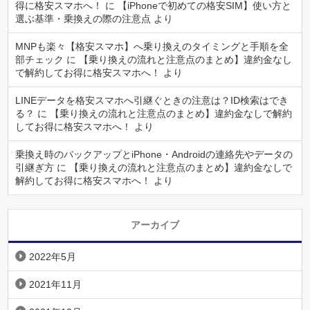
得に格安スマホへ！
に
【iPhoneで初めての格安SIM】使い方と
選ぶ基準・乗換えの際の注意点
より
MNPも楽々【格安スマホ】へ乗り換えのタイミングと手順を全
部チェック
に
【乗り換えの流れと注意点のまとめ】違約金なし
で解約してお得に格安スマホへ！
より
LINEデータを格安スマホへ引継ぐときの注意は？ID検索はでき
る？
に
【乗り換えの流れと注意点のまとめ】違約金なしで解約
してお得に格安スマホへ！
より
乗換え時のバックアップとiPhone・Androidの連絡先やデータの
引継ぎ方
に
【乗り換えの流れと注意点のまとめ】違約金なしで
解約してお得に格安スマホへ！
より
アーカイブ
2022年5月
2021年11月