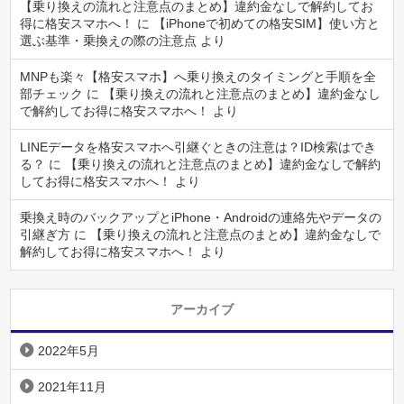
【乗り換えの流れと注意点のまとめ】違約金なしで解約してお
得に格安スマホへ！
に
【iPhoneで初めての格安SIM】使い方と
選ぶ基準・乗換えの際の注意点
より
MNPも楽々【格安スマホ】へ乗り換えのタイミングと手順を全
部チェック
に
【乗り換えの流れと注意点のまとめ】違約金なし
で解約してお得に格安スマホへ！
より
LINEデータを格安スマホへ引継ぐときの注意は？ID検索はでき
る？
に
【乗り換えの流れと注意点のまとめ】違約金なしで解約
してお得に格安スマホへ！
より
乗換え時のバックアップとiPhone・Androidの連絡先やデータの
引継ぎ方
に
【乗り換えの流れと注意点のまとめ】違約金なしで
解約してお得に格安スマホへ！
より
アーカイブ
2022年5月
2021年11月