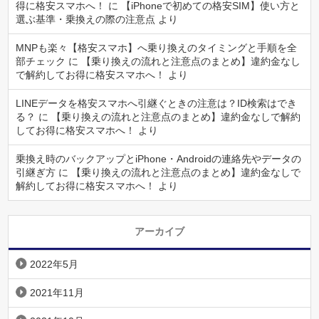
得に格安スマホへ！
に
【iPhoneで初めての格安SIM】使い方と
選ぶ基準・乗換えの際の注意点
より
MNPも楽々【格安スマホ】へ乗り換えのタイミングと手順を全
部チェック
に
【乗り換えの流れと注意点のまとめ】違約金なし
で解約してお得に格安スマホへ！
より
LINEデータを格安スマホへ引継ぐときの注意は？ID検索はでき
る？
に
【乗り換えの流れと注意点のまとめ】違約金なしで解約
してお得に格安スマホへ！
より
乗換え時のバックアップとiPhone・Androidの連絡先やデータの
引継ぎ方
に
【乗り換えの流れと注意点のまとめ】違約金なしで
解約してお得に格安スマホへ！
より
アーカイブ
2022年5月
2021年11月