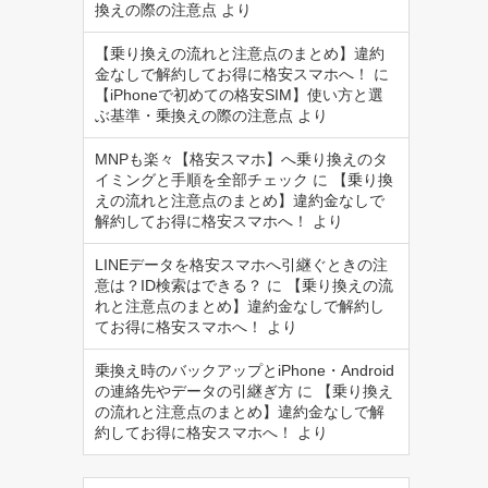
換えの際の注意点
より
【乗り換えの流れと注意点のまとめ】違約
金なしで解約してお得に格安スマホへ！
に
【iPhoneで初めての格安SIM】使い方と選
ぶ基準・乗換えの際の注意点
より
MNPも楽々【格安スマホ】へ乗り換えのタ
イミングと手順を全部チェック
に
【乗り換
えの流れと注意点のまとめ】違約金なしで
解約してお得に格安スマホへ！
より
LINEデータを格安スマホへ引継ぐときの注
意は？ID検索はできる？
に
【乗り換えの流
れと注意点のまとめ】違約金なしで解約し
てお得に格安スマホへ！
より
乗換え時のバックアップとiPhone・Android
の連絡先やデータの引継ぎ方
に
【乗り換え
の流れと注意点のまとめ】違約金なしで解
約してお得に格安スマホへ！
より