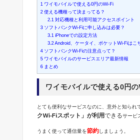
1
ワイモバイルで使える0円のWi-Fi
2
使える機種って決まってる？
2.1
対応機種と利用可能アクセスポイント
3
ソフトバンクWi-Fiに申し込みは必要？
3.1
iPhoneでの設定方法
3.2
Android、ケータイ、ポケットWi-Fiはこ
4
ソフトバンクWi-Fiの注意点って？
5
ワイモバイルのサービスエリア最新情報
6
まとめ
ワイモバイルで使える0円のWi
とても便利なサービスなのに、意外と知られ
クWi-Fiスポット」が利用
できる
サービ
節約
うまく使って通信量を
しましょう。