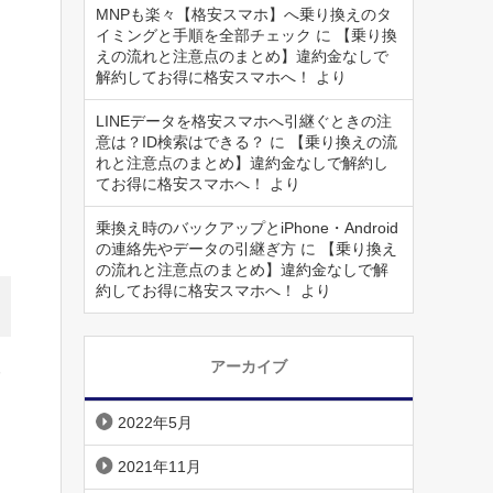
MNPも楽々【格安スマホ】へ乗り換えのタ
イミングと手順を全部チェック
に
【乗り換
えの流れと注意点のまとめ】違約金なしで
解約してお得に格安スマホへ！
より
LINEデータを格安スマホへ引継ぐときの注
意は？ID検索はできる？
に
【乗り換えの流
れと注意点のまとめ】違約金なしで解約し
てお得に格安スマホへ！
より
乗換え時のバックアップとiPhone・Android
の連絡先やデータの引継ぎ方
に
【乗り換え
の流れと注意点のまとめ】違約金なしで解
約してお得に格安スマホへ！
より
アーカイブ
ン
2022年5月
2021年11月