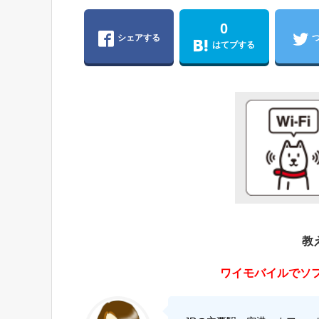
0
シェアする
はてブする
教
ワイモバイルでソフ