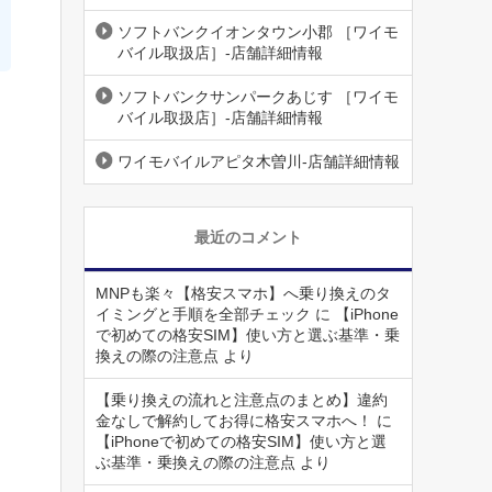
ソフトバンクイオンタウン小郡 ［ワイモ
バイル取扱店］-店舗詳細情報
ソフトバンクサンパークあじす ［ワイモ
バイル取扱店］-店舗詳細情報
ワイモバイルアピタ木曽川-店舗詳細情報
最近のコメント
MNPも楽々【格安スマホ】へ乗り換えのタ
イミングと手順を全部チェック
に
【iPhone
で初めての格安SIM】使い方と選ぶ基準・乗
換えの際の注意点
より
【乗り換えの流れと注意点のまとめ】違約
金なしで解約してお得に格安スマホへ！
に
【iPhoneで初めての格安SIM】使い方と選
ぶ基準・乗換えの際の注意点
より