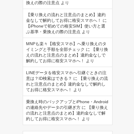
換えの際の注意点
より
【乗り換えの流れと注意点のまとめ】違約
金なしで解約してお得に格安スマホへ！
に
【iPhoneで初めての格安SIM】使い方と選
ぶ基準・乗換えの際の注意点
より
MNPも楽々【格安スマホ】へ乗り換えのタ
イミングと手順を全部チェック
に
【乗り換
えの流れと注意点のまとめ】違約金なしで
解約してお得に格安スマホへ！
より
LINEデータを格安スマホへ引継ぐときの注
意は？ID検索はできる？
に
【乗り換えの流
れと注意点のまとめ】違約金なしで解約し
てお得に格安スマホへ！
より
乗換え時のバックアップとiPhone・Android
の連絡先やデータの引継ぎ方
に
【乗り換え
の流れと注意点のまとめ】違約金なしで解
約してお得に格安スマホへ！
より