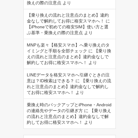
換えの際の注意点
より
【乗り換えの流れと注意点のまとめ】違約
金なしで解約してお得に格安スマホへ！
に
【iPhoneで初めての格安SIM】使い方と選
ぶ基準・乗換えの際の注意点
より
MNPも楽々【格安スマホ】へ乗り換えのタ
イミングと手順を全部チェック
に
【乗り換
えの流れと注意点のまとめ】違約金なしで
解約してお得に格安スマホへ！
より
LINEデータを格安スマホへ引継ぐときの注
意は？ID検索はできる？
に
【乗り換えの流
れと注意点のまとめ】違約金なしで解約し
てお得に格安スマホへ！
より
乗換え時のバックアップとiPhone・Android
の連絡先やデータの引継ぎ方
に
【乗り換え
の流れと注意点のまとめ】違約金なしで解
約してお得に格安スマホへ！
より