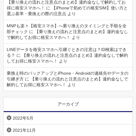
【乗り換えの流れと注意点のまとめ】違約金なしで解約してお
得に格安スマホへ！
に
【iPhoneで初めての格安SIM】使い方と
選ぶ基準・乗換えの際の注意点
より
MNPも楽々【格安スマホ】へ乗り換えのタイミングと手順を全
部チェック
に
【乗り換えの流れと注意点のまとめ】違約金なし
で解約してお得に格安スマホへ！
より
LINEデータを格安スマホへ引継ぐときの注意は？ID検索はでき
る？
に
【乗り換えの流れと注意点のまとめ】違約金なしで解約
してお得に格安スマホへ！
より
乗換え時のバックアップとiPhone・Androidの連絡先やデータの
引継ぎ方
に
【乗り換えの流れと注意点のまとめ】違約金なしで
解約してお得に格安スマホへ！
より
アーカイブ
2022年5月
2021年11月