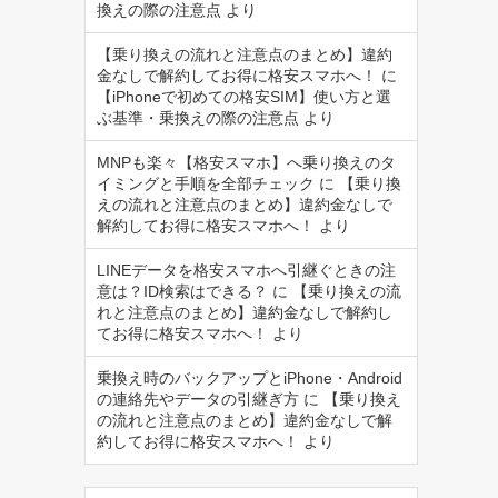
換えの際の注意点
より
【乗り換えの流れと注意点のまとめ】違約
金なしで解約してお得に格安スマホへ！
に
【iPhoneで初めての格安SIM】使い方と選
ぶ基準・乗換えの際の注意点
より
MNPも楽々【格安スマホ】へ乗り換えのタ
イミングと手順を全部チェック
に
【乗り換
えの流れと注意点のまとめ】違約金なしで
解約してお得に格安スマホへ！
より
LINEデータを格安スマホへ引継ぐときの注
意は？ID検索はできる？
に
【乗り換えの流
れと注意点のまとめ】違約金なしで解約し
てお得に格安スマホへ！
より
乗換え時のバックアップとiPhone・Android
の連絡先やデータの引継ぎ方
に
【乗り換え
の流れと注意点のまとめ】違約金なしで解
約してお得に格安スマホへ！
より