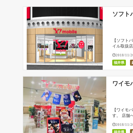
ソフト
【ソフトバ
イル取扱店
時間などを
2018/11/2
福井県
ワイモ
【ワイモバ
す。 店舗
図】 【 [
2018/11/2
福井県