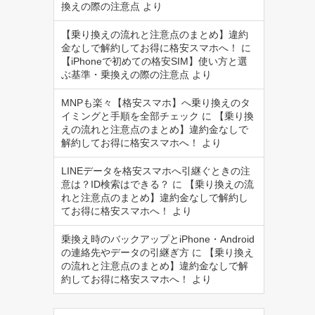
換えの際の注意点
より
【乗り換えの流れと注意点のまとめ】違約
金なしで解約してお得に格安スマホへ！
に
【iPhoneで初めての格安SIM】使い方と選
ぶ基準・乗換えの際の注意点
より
MNPも楽々【格安スマホ】へ乗り換えのタ
イミングと手順を全部チェック
に
【乗り換
えの流れと注意点のまとめ】違約金なしで
解約してお得に格安スマホへ！
より
LINEデータを格安スマホへ引継ぐときの注
意は？ID検索はできる？
に
【乗り換えの流
れと注意点のまとめ】違約金なしで解約し
てお得に格安スマホへ！
より
乗換え時のバックアップとiPhone・Android
の連絡先やデータの引継ぎ方
に
【乗り換え
の流れと注意点のまとめ】違約金なしで解
約してお得に格安スマホへ！
より