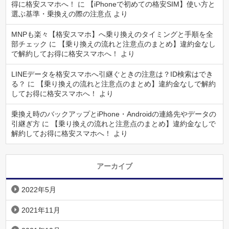
得に格安スマホへ！
に
【iPhoneで初めての格安SIM】使い方と
選ぶ基準・乗換えの際の注意点
より
MNPも楽々【格安スマホ】へ乗り換えのタイミングと手順を全
部チェック
に
【乗り換えの流れと注意点のまとめ】違約金なし
で解約してお得に格安スマホへ！
より
LINEデータを格安スマホへ引継ぐときの注意は？ID検索はでき
る？
に
【乗り換えの流れと注意点のまとめ】違約金なしで解約
してお得に格安スマホへ！
より
乗換え時のバックアップとiPhone・Androidの連絡先やデータの
引継ぎ方
に
【乗り換えの流れと注意点のまとめ】違約金なしで
解約してお得に格安スマホへ！
より
アーカイブ
2022年5月
2021年11月