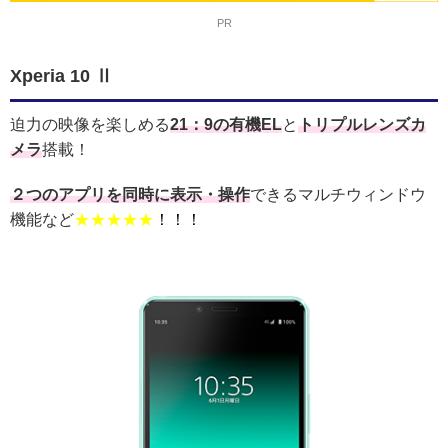
PR
Xperia 10 Ⅱ
迫力の映像を楽しめる
21：9の有機EL
と
トリプルレンズカ
メラ
搭載！
２つのアプリを同時に表示・操作
できるマルチウィンドウ
機能など
★★★★★
！！！