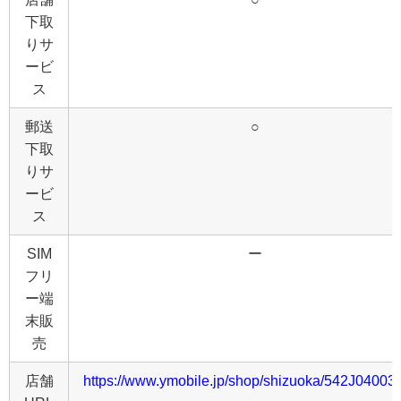
下取
りサ
ービ
ス
郵送
○
下取
りサ
ービ
ス
SIM
ー
フリ
ー端
末販
売
店舗
https://www.ymobile.jp/shop/shizuoka/542J04003.