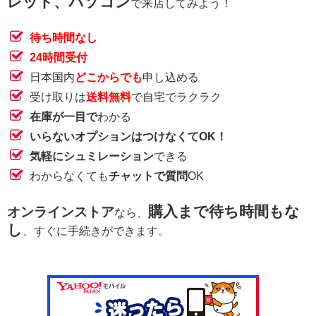
レット、パソコン
で来店してみよう！
待ち時間なし
24時間受付
日本国内
どこからでも
申し込める
受け取りは
送料無料
で自宅でラクラク
在庫が一目で
わかる
いらないオプションはつけなくてOK！
気軽にシュミレーション
できる
わからなくても
チャットで質問
OK
購入まで待ち時間もな
オンラインストア
なら、
し
、すぐに手続きができます。