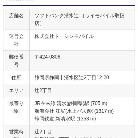
店舗名
ソフトバンク清水辻 ［ワイモバイル取扱
店］
運営会
株式会社トーシンモバイル
社
郵便番
〒424-0806
号
住所
静岡県静岡市清水区辻2丁目12‐20
エリア
辻2丁目
最寄り
JR在来線 清水(静岡県)駅 (705 m)
駅
航海会社 江尻(水上バス)駅 (1317 m)
静岡鉄道 新清水駅 (1353 m)
営業時
辻2丁目