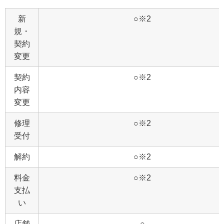
新
○※2
規・
契約
変更
契約
○※2
内容
変更
修理
○※2
受付
解約
○※2
料金
○※2
支払
い
店舗
○