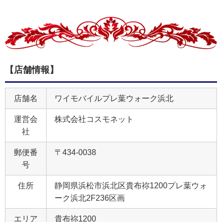
【店舗情報】
店舗名
ワイモバイルプレ葉ウォーク浜北
運営会
株式会社コスモネット
社
郵便番
〒434-0038
号
住所
静岡県浜松市浜北区貴布祢1200プレ葉ウォ
ーク浜北2F236区画
エリア
貴布祢1200