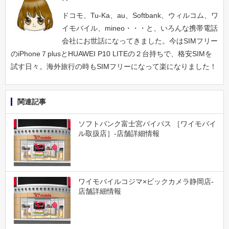
ドコモ、Tu-Ka、au、Softbank、ウィルコム、ワ
イモバイル、mineo・・・と、いろんな携帯電話
会社にお世話になってきました。今はSIMフリー
のiPhone７plusとHUAWEI P10 LITEの２台持ちで、格安SIMを
試す日々。海外旅行の時もSIMフリーになって楽になりました！
関連記事
ソフトバンク富士宮バイパス ［ワイモバイ
ル取扱店］-店舗詳細情報
ワイモバイルコジマ×ビックカメラ静岡店-
店舗詳細情報