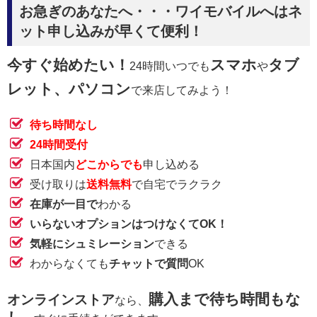
お急ぎのあなたへ・・・ワイモバイルへはネ
ット申し込みが早くて便利！
今すぐ始めたい！
スマホ
タブ
24時間いつでも
や
レット、パソコン
で来店してみよう！
待ち時間なし
24時間受付
日本国内
どこからでも
申し込める
受け取りは
送料無料
で自宅でラクラク
在庫が一目で
わかる
いらないオプションはつけなくてOK！
気軽にシュミレーション
できる
わからなくても
チャットで質問
OK
購入まで待ち時間もな
オンラインストア
なら、