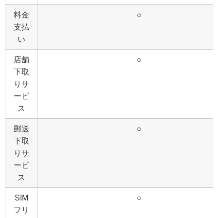
料金
○
支払
い
店舗
○
下取
りサ
ービ
ス
郵送
○
下取
りサ
ービ
ス
SIM
○
フリ