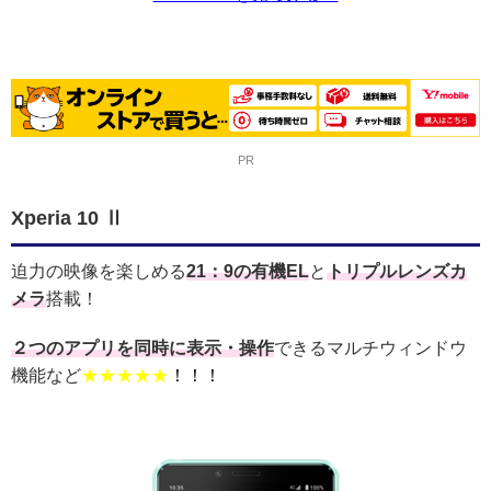
PR
Xperia 10 Ⅱ
迫力の映像を楽しめる
21：9の有機EL
と
トリプルレンズカ
メラ
搭載！
２つのアプリを同時に表示・操作
できるマルチウィンドウ
機能など
★★★★★
！！！