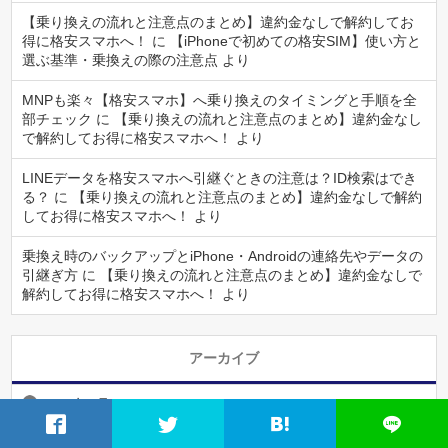
【乗り換えの流れと注意点のまとめ】違約金なしで解約してお
得に格安スマホへ！
に
【iPhoneで初めての格安SIM】使い方と
選ぶ基準・乗換えの際の注意点
より
MNPも楽々【格安スマホ】へ乗り換えのタイミングと手順を全
部チェック
に
【乗り換えの流れと注意点のまとめ】違約金なし
で解約してお得に格安スマホへ！
より
LINEデータを格安スマホへ引継ぐときの注意は？ID検索はでき
る？
に
【乗り換えの流れと注意点のまとめ】違約金なしで解約
してお得に格安スマホへ！
より
乗換え時のバックアップとiPhone・Androidの連絡先やデータの
引継ぎ方
に
【乗り換えの流れと注意点のまとめ】違約金なしで
解約してお得に格安スマホへ！
より
アーカイブ
2022年5月
2021年11月