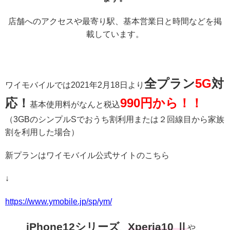
店舗へのアクセスや最寄り駅、基本営業日と時間などを掲
載しています。
全プラン
5G
対
ワイモバイルでは2021年2月18日より
応！
990円から！！
基本使用料がなんと税込
（3GBのシンプルSでおうち割利用または２回線目から家族
割を利用した場合）
新プランはワイモバイル公式サイトのこちら
↓
https://www.ymobile.jp/sp/ym/
iPhone12シリーズ
Xperia10 Ⅱ
、
や、