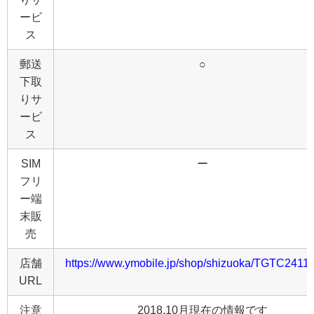
ービ
ス
郵送
○
下取
りサ
ービ
ス
SIM
ー
フリ
ー端
末販
売
店舗
https://www.ymobile.jp/shop/shizuoka/TGTC24110
URL
注意
2018.10月現在の情報です