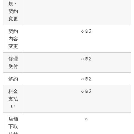
規・
契約
変更
契約
○※2
内容
変更
修理
○※2
受付
解約
○※2
料金
○※2
支払
い
店舗
○
下取
りサ