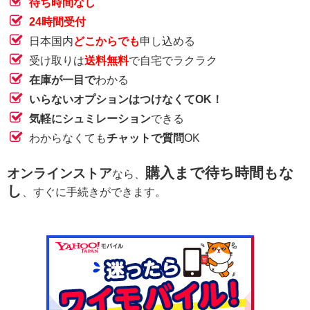
待ち時間なし
24時間受付
日本国内
どこからでも
申し込める
受け取りは
送料無料
で自宅でラクラク
在庫が一目で
わかる
いらないオプションはつけなくてOK！
気軽にシュミレーション
できる
わからなくても
チャットで質問
OK
購入まで待ち時間もな
オンラインストア
なら、
し
、すぐに手続きができます。