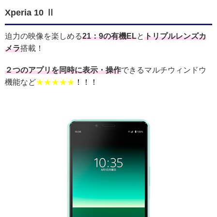
Xperia 10 Ⅱ
迫力の映像を楽しめる
21：9の有機EL
と
トリプルレンズカ
メラ
搭載！
２つのアプリを同時に表示・操作
できるマルチウィンドウ
機能など
★★★★★
！！！