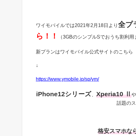
全プ
ワイモバイルでは2021年2月18日より
ら！！
（3GBのシンプルSでおうち割利
新プランはワイモバイル公式サイトのこちら
↓
https://www.ymobile.jp/sp/ym/
iPhone12シリーズ
Xperia10 Ⅱ
、
話題のス
格安スマホな