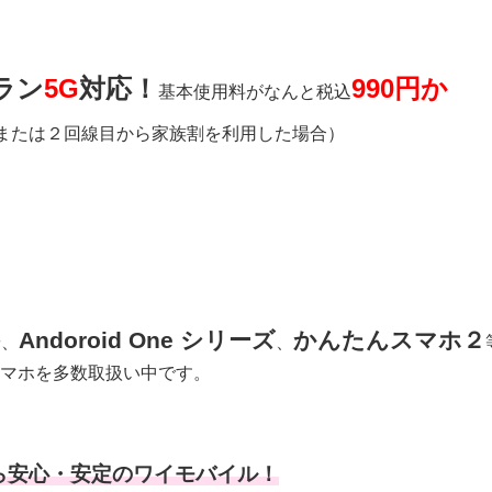
ラン
5G
対応！
990円か
基本使用料がなんと税込
用または２回線目から家族割を利用した場合）
Andoroid One シリーズ
かんたんスマホ２
や、
、
マホを多数取扱い中です。
ら安心・安定のワイモバイル！