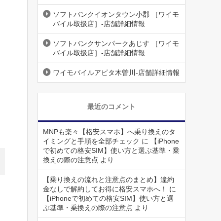
ソフトバンクイオンタウン小郡 ［ワイモ
バイル取扱店］-店舗詳細情報
ソフトバンクサンパークあじす ［ワイモ
バイル取扱店］-店舗詳細情報
ワイモバイルアピタ木曽川-店舗詳細情報
最近のコメント
MNPも楽々【格安スマホ】へ乗り換えのタ
イミングと手順を全部チェック
に
【iPhone
で初めての格安SIM】使い方と選ぶ基準・乗
換えの際の注意点
より
【乗り換えの流れと注意点のまとめ】違約
金なしで解約してお得に格安スマホへ！
に
【iPhoneで初めての格安SIM】使い方と選
ぶ基準・乗換えの際の注意点
より