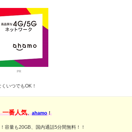
PR
なくいつでもOK！
一番人気
、
、
ahamo
！
み！容量も20GB、国内通話5分間無料！！