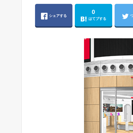
0
シェアする
はてブする