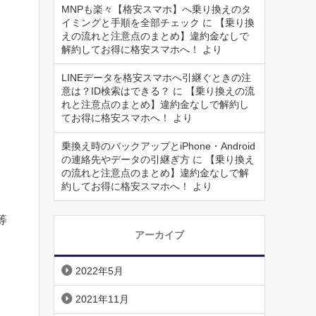
MNPも楽々【格安スマホ】へ乗り換えのタ
イミングと手順を全部チェック
に
【乗り換
えの流れと注意点のまとめ】違約金なしで
解約してお得に格安スマホへ！
より
LINEデータを格安スマホへ引継ぐときの注
意は？ID検索はできる？
に
【乗り換えの流
れと注意点のまとめ】違約金なしで解約し
てお得に格安スマホへ！
より
乗換え時のバックアップとiPhone・Android
の連絡先やデータの引継ぎ方
に
【乗り換え
の流れと注意点のまとめ】違約金なしで解
約してお得に格安スマホへ！
より
等
アーカイブ
2022年5月
2021年11月