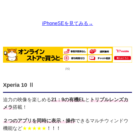
iPhoneSEを見てみる→
PR
Xperia 10 Ⅱ
迫力の映像を楽しめる
21：9の有機EL
と
トリプルレンズカ
メラ
搭載！
２つのアプリを同時に表示・操作
できるマルチウィンドウ
機能など
★★★★★
！！！