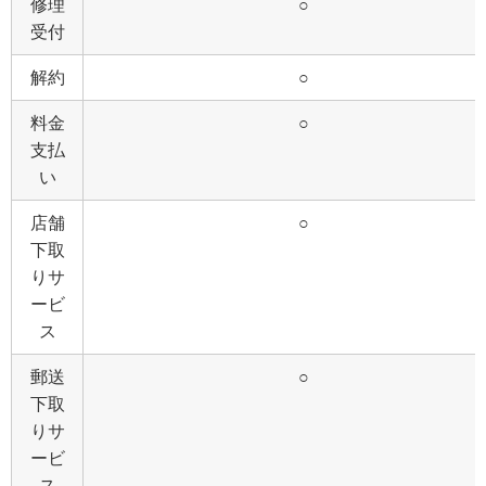
修理
○
受付
解約
○
料金
○
支払
い
店舗
○
下取
りサ
ービ
ス
郵送
○
下取
りサ
ービ
ス