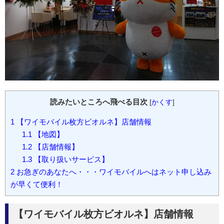
読みたいところへ飛べる目次
[
かくす
]
1
【ワイモバイル枚方ビオルネ】店舗情報
1.1
【地図】
1.2
【店舗情報】
1.3
【取り扱いサービス】
2
お急ぎのあなたへ・・・ワイモバイルへはネット申し込み
が早くて便利！
【ワイモバイル枚方ビオルネ】店舗情報