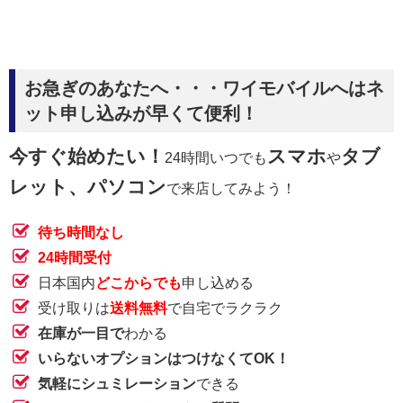
お急ぎのあなたへ・・・ワイモバイルへはネ
ット申し込みが早くて便利！
今すぐ始めたい！
スマホ
タブ
24時間いつでも
や
レット、パソコン
で来店してみよう！
待ち時間なし
24時間受付
日本国内
どこからでも
申し込める
受け取りは
送料無料
で自宅でラクラク
在庫が一目で
わかる
いらないオプションはつけなくてOK！
気軽にシュミレーション
できる