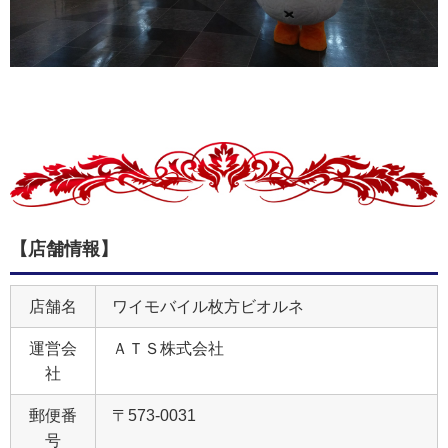
【店舗情報】
店舗名
ワイモバイル枚方ビオルネ
運営会
ＡＴＳ株式会社
社
郵便番
〒573-0031
号