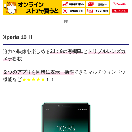
PR
Xperia 10 Ⅱ
迫力の映像を楽しめる
21：9の有機EL
と
トリプルレンズカ
メラ
搭載！
２つのアプリを同時に表示・操作
できるマルチウィンドウ
機能など
★★★★★
！！！