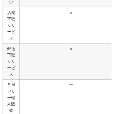
い
店舗
○
下取
りサ
ービ
ス
郵送
○
下取
りサ
ービ
ス
SIM
ー
フリ
ー端
末販
売