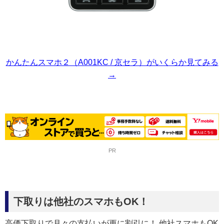
かんたんスマホ２（A001KC / 京セラ）がいくらか見てみる
→
PR
下取りは他社のスマホもOK！
高価下取りで月々の支払いが更に割引に！ 他社スマホもOK