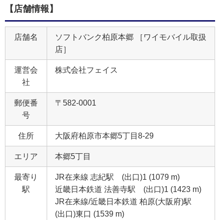
【店舗情報】
店舗名
ソフトバンク柏原本郷 ［ワイモバイル取扱
店］
運営会
株式会社フェイス
社
郵便番
〒582-0001
号
住所
大阪府柏原市本郷5丁目8‐29
エリア
本郷5丁目
最寄り
JR在来線 志紀駅 (出口)1 (1079 m)
駅
近畿日本鉄道 法善寺駅 (出口)1 (1423 m)
JR在来線/近畿日本鉄道 柏原(大阪府)駅
(出口)東口 (1539 m)