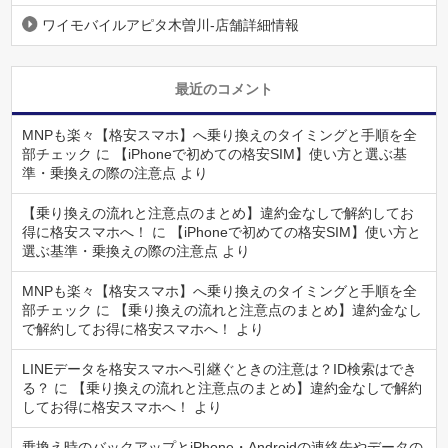
ワイモバイルアピタ木曽川-店舗詳細情報
最近のコメント
MNPも楽々【格安スマホ】へ乗り換えのタイミングと手順を全
部チェック
に
【iPhoneで初めての格安SIM】使い方と選ぶ基
準・乗換えの際の注意点
より
【乗り換えの流れと注意点のまとめ】違約金なしで解約してお
得に格安スマホへ！
に
【iPhoneで初めての格安SIM】使い方と
選ぶ基準・乗換えの際の注意点
より
MNPも楽々【格安スマホ】へ乗り換えのタイミングと手順を全
部チェック
に
【乗り換えの流れと注意点のまとめ】違約金なし
で解約してお得に格安スマホへ！
より
LINEデータを格安スマホへ引継ぐときの注意は？ID検索はでき
る？
に
【乗り換えの流れと注意点のまとめ】違約金なしで解約
してお得に格安スマホへ！
より
乗換え時のバックアップとiPhone・Androidの連絡先やデータの