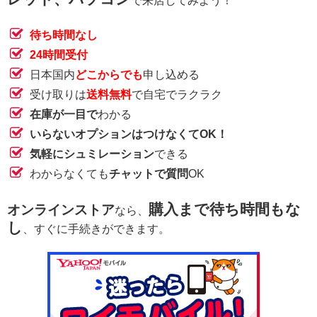
で来店してみよう！
待ち時間なし
24時間受付
日本国内
どこからでも
申し込める
受け取りは
送料無料
で自宅でラクラク
在庫が一目で
わかる
いらないオプションはつけなくてOK！
気軽にシュミレーション
できる
わからなくても
チャットで質問
OK
購入まで待ち時間もな
オンラインストア
なら、
し
、すぐに手続きができます。