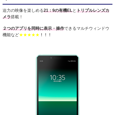
迫力の映像を楽しめる
21：9の有機EL
と
トリプルレンズカ
メラ
搭載！
２つのアプリを同時に表示・操作
できるマルチウィンドウ
機能など
★★★★★
！！！