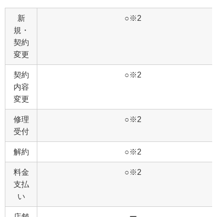
新
○※2
規・
契約
変更
契約
○※2
内容
変更
修理
○※2
受付
解約
○※2
料金
○※2
支払
い
店舗
ー