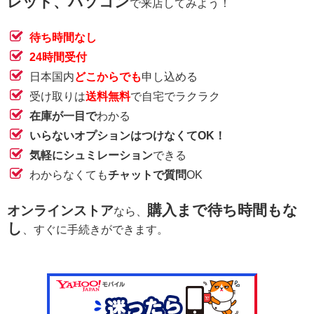
レット、パソコン
で来店してみよう！
待ち時間なし
24時間受付
日本国内
どこからでも
申し込める
受け取りは
送料無料
で自宅でラクラク
在庫が一目で
わかる
いらないオプションはつけなくてOK！
気軽にシュミレーション
できる
わからなくても
チャットで質問
OK
購入まで待ち時間もな
オンラインストア
なら、
し
、すぐに手続きができます。