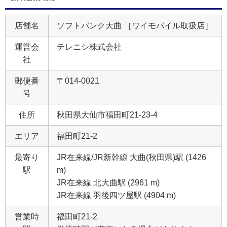
店舗名
ソフトバンク大曲 ［ワイモバイル取扱店］
運営会
テレニシ株式会社
社
郵便番
〒014-0021
号
住所
秋田県大仙市福田町21‐23‐4
エリア
福田町21‐2
最寄り
JR在来線/JR新幹線 大曲(秋田県)駅 (1426
駅
m)
JR在来線 北大曲駅 (2961 m)
JR在来線 羽後四ツ屋駅 (4904 m)
営業時
福田町21‐2