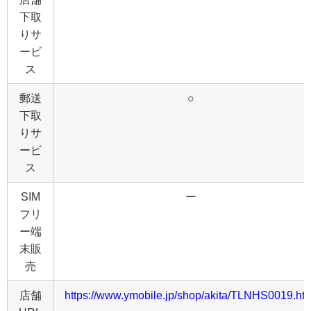
下取
りサ
ービ
ス
郵送
○
下取
りサ
ービ
ス
SIM
ー
フリ
ー端
末販
売
店舗
https://www.ymobile.jp/shop/akita/TLNHS0019.ht