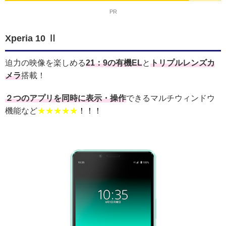
PR
Xperia 10 Ⅱ
迫力の映像を楽しめる
21：9の有機EL
と
トリプルレンズカ
メラ
搭載！
２つのアプリを同時に表示・操作
できるマルチウィンドウ
機能など
★★★★★
！！！