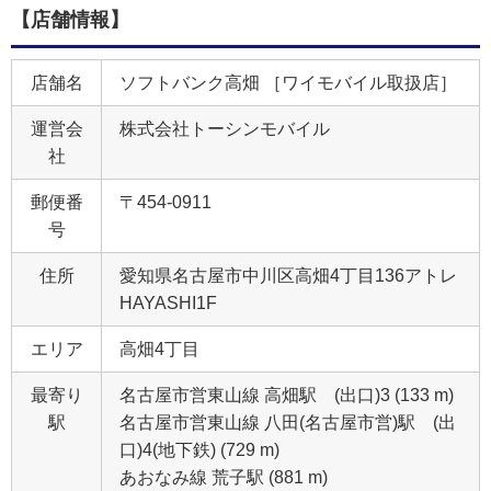
【店舗情報】
店舗名
ソフトバンク高畑 ［ワイモバイル取扱店］
運営会
株式会社トーシンモバイル
社
郵便番
〒454-0911
号
住所
愛知県名古屋市中川区高畑4丁目136アトレ
HAYASHI1F
エリア
高畑4丁目
最寄り
名古屋市営東山線 高畑駅 (出口)3 (133 m)
駅
名古屋市営東山線 八田(名古屋市営)駅 (出
口)4(地下鉄) (729 m)
あおなみ線 荒子駅 (881 m)