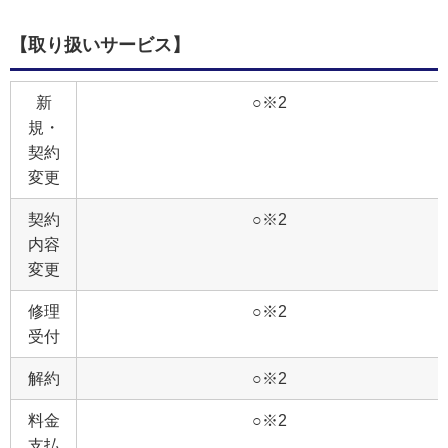
【取り扱いサービス】
新
○※2
規・
契約
変更
契約
○※2
内容
変更
修理
○※2
受付
解約
○※2
料金
○※2
支払