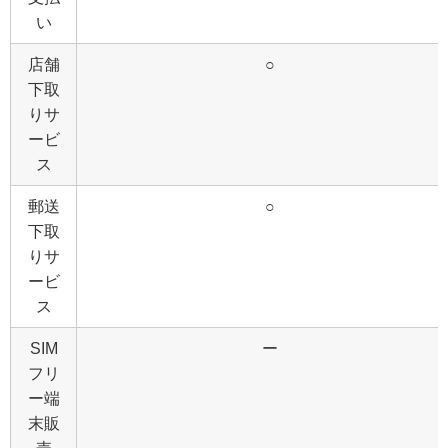
い
店舗
○
下取
りサ
ービ
ス
郵送
○
下取
りサ
ービ
ス
SIM
ー
フリ
ー端
末販