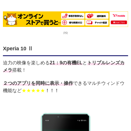
PR
Xperia 10 Ⅱ
迫力の映像を楽しめる
21：9の有機EL
と
トリプルレンズカ
メラ
搭載！
２つのアプリを同時に表示・操作
できるマルチウィンドウ
機能など
★★★★★
！！！