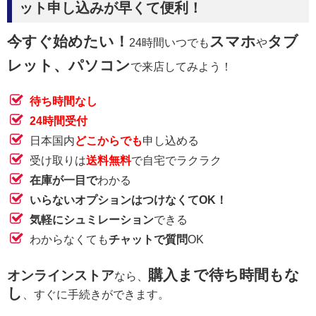
ット申し込みが早くて便利！
今すぐ始めたい！
スマホ
タブ
24時間いつでも
や
レット、パソコン
で来店してみよう！
待ち時間なし
24時間受付
日本国内
どこからでも
申し込める
受け取りは
送料無料
で自宅でラクラク
在庫が一目で
わかる
いらないオプションはつけなくてOK！
気軽にシュミレーション
できる
わからなくても
チャットで質問
OK
購入まで待ち時間もな
オンラインストア
なら、
し
、すぐに手続きができます。