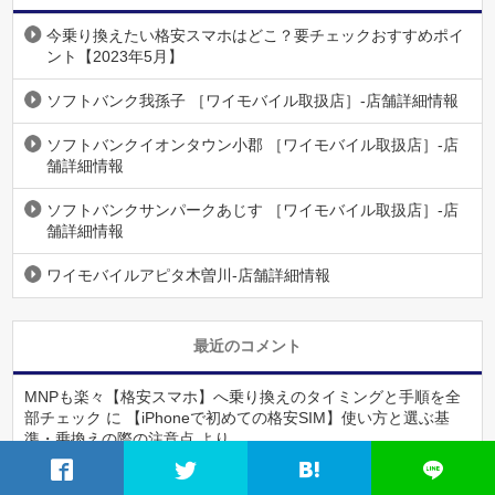
今乗り換えたい格安スマホはどこ？要チェックおすすめポイ
ント【2023年5月】
ソフトバンク我孫子 ［ワイモバイル取扱店］-店舗詳細情報
ソフトバンクイオンタウン小郡 ［ワイモバイル取扱店］-店
舗詳細情報
ソフトバンクサンパークあじす ［ワイモバイル取扱店］-店
舗詳細情報
ワイモバイルアピタ木曽川-店舗詳細情報
最近のコメント
MNPも楽々【格安スマホ】へ乗り換えのタイミングと手順を全
部チェック
に
【iPhoneで初めての格安SIM】使い方と選ぶ基
準・乗換えの際の注意点
より
【乗り換えの流れと注意点のまとめ】違約金なしで解約してお