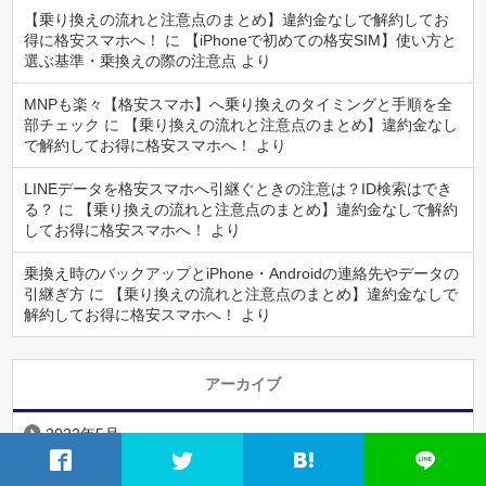
【乗り換えの流れと注意点のまとめ】違約金なしで解約してお
得に格安スマホへ！
に
【iPhoneで初めての格安SIM】使い方と
選ぶ基準・乗換えの際の注意点
より
MNPも楽々【格安スマホ】へ乗り換えのタイミングと手順を全
部チェック
に
【乗り換えの流れと注意点のまとめ】違約金なし
で解約してお得に格安スマホへ！
より
LINEデータを格安スマホへ引継ぐときの注意は？ID検索はでき
る？
に
【乗り換えの流れと注意点のまとめ】違約金なしで解約
してお得に格安スマホへ！
より
乗換え時のバックアップとiPhone・Androidの連絡先やデータの
引継ぎ方
に
【乗り換えの流れと注意点のまとめ】違約金なしで
解約してお得に格安スマホへ！
より
アーカイブ
2022年5月
2021年11月