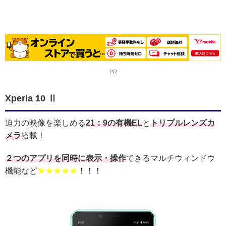
PR
Xperia 10 Ⅱ
迫力の映像を楽しめる
21：9の有機EL
と
トリプルレンズカ
メラ
搭載！
２つのアプリを同時に表示・操作
できるマルチウィンドウ
機能など
★★★★★
！！！