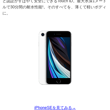
と認証がすばやく安全にできるTouch ID。最大水深1メート
ルで30分間の耐水性能¹。そのすべてを、薄くて軽いボディ
に。
iPhoneSEを見てみる→