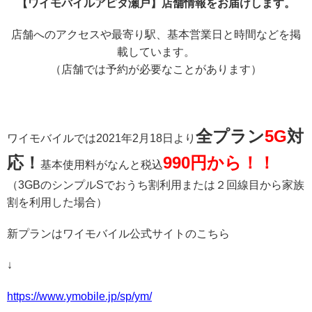
【ワイモバイルアピタ瀬戸】店舗情報をお届けします。
店舗へのアクセスや最寄り駅、基本営業日と時間などを掲
載しています。
（店舗では予約が必要なことがあります）
全プラン
5G
対
ワイモバイルでは2021年2月18日より
応！
990円から！！
基本使用料がなんと税込
（3GBのシンプルSでおうち割利用または２回線目から家族
割を利用した場合）
新プランはワイモバイル公式サイトのこちら
↓
https://www.ymobile.jp/sp/ym/