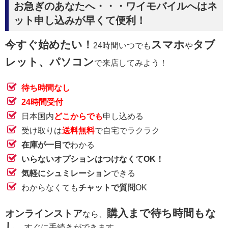
お急ぎのあなたへ・・・ワイモバイルへはネ
ット申し込みが早くて便利！
今すぐ始めたい！
スマホ
タブ
24時間いつでも
や
レット、パソコン
で来店してみよう！
待ち時間なし
24時間受付
日本国内
どこからでも
申し込める
受け取りは
送料無料
で自宅でラクラク
在庫が一目で
わかる
いらないオプションはつけなくてOK！
気軽にシュミレーション
できる
わからなくても
チャットで質問
OK
購入まで待ち時間もな
オンラインストア
なら、
し
、すぐに手続きができます。