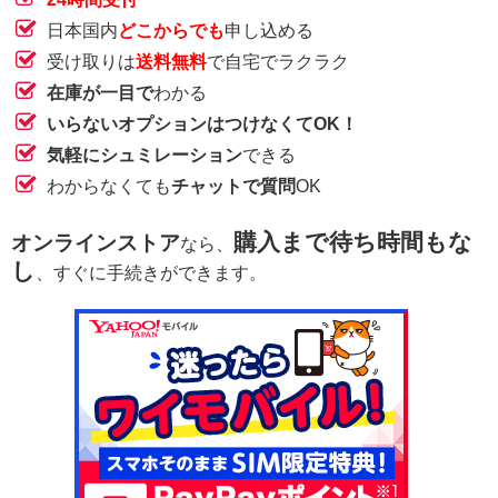
日本国内
どこからでも
申し込める
受け取りは
送料無料
で自宅でラクラク
在庫が一目で
わかる
いらないオプションはつけなくてOK！
気軽にシュミレーション
できる
わからなくても
チャットで質問
OK
購入まで待ち時間もな
オンラインストア
なら、
し
、すぐに手続きができます。