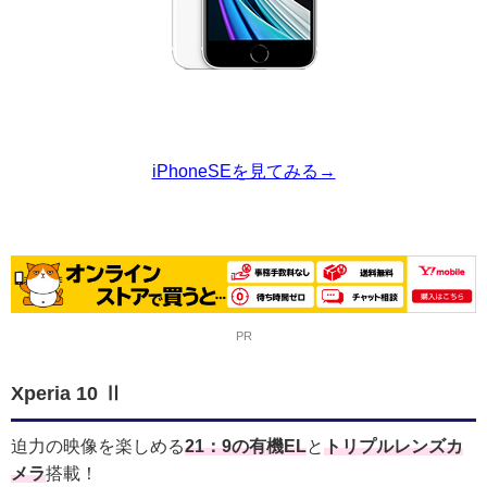
iPhoneSEを見てみる→
PR
Xperia 10 Ⅱ
迫力の映像を楽しめる
21：9の有機EL
と
トリプルレンズカ
メラ
搭載！