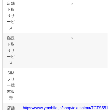
店舗
○
下取
りサ
ービ
ス
郵送
○
下取
りサ
ービ
ス
SIM
ー
フリ
ー端
末販
売
店舗
https://www.ymobile.jp/shop/tokushima/TGTS5518