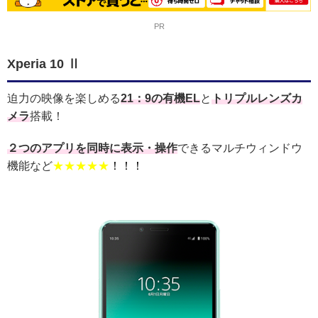
PR
Xperia 10 Ⅱ
迫力の映像を楽しめる
21：9の有機EL
と
トリプルレンズカ
メラ
搭載！
２つのアプリを同時に表示・操作
できるマルチウィンドウ
機能など
★★★★★
！！！