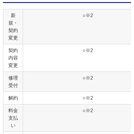
新
○※2
規・
契約
変更
契約
○※2
内容
変更
修理
○※2
受付
解約
○※2
料金
○※2
支払
い