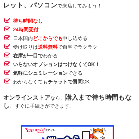
レット、パソコン
で来店してみよう！
待ち時間なし
24時間受付
日本国内
どこからでも
申し込める
受け取りは
送料無料
で自宅でラクラク
在庫が一目で
わかる
いらないオプションはつけなくてOK！
気軽にシュミレーション
できる
わからなくても
チャットで質問
OK
購入まで待ち時間もな
オンラインストア
なら、
し
、すぐに手続きができます。