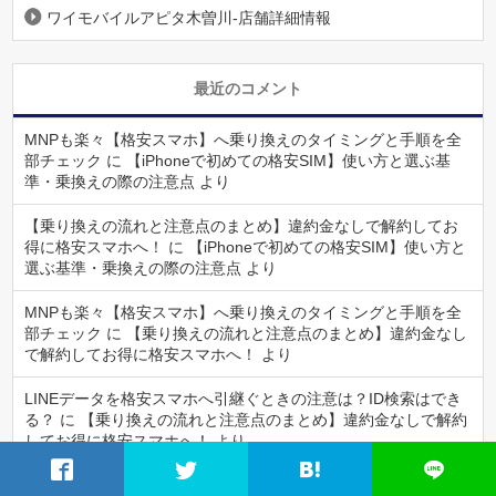
ワイモバイルアピタ木曽川-店舗詳細情報
最近のコメント
MNPも楽々【格安スマホ】へ乗り換えのタイミングと手順を全
部チェック
に
【iPhoneで初めての格安SIM】使い方と選ぶ基
準・乗換えの際の注意点
より
【乗り換えの流れと注意点のまとめ】違約金なしで解約してお
得に格安スマホへ！
に
【iPhoneで初めての格安SIM】使い方と
選ぶ基準・乗換えの際の注意点
より
MNPも楽々【格安スマホ】へ乗り換えのタイミングと手順を全
部チェック
に
【乗り換えの流れと注意点のまとめ】違約金なし
で解約してお得に格安スマホへ！
より
LINEデータを格安スマホへ引継ぐときの注意は？ID検索はでき
る？
に
【乗り換えの流れと注意点のまとめ】違約金なしで解約
してお得に格安スマホへ！
より
乗換え時のバックアップとiPhone・Androidの連絡先やデータの