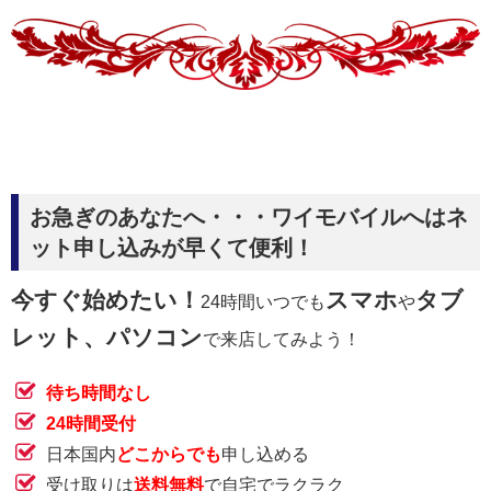
お急ぎのあなたへ・・・ワイモバイルへはネ
ット申し込みが早くて便利！
今すぐ始めたい！
スマホ
タブ
24時間いつでも
や
レット、パソコン
で来店してみよう！
待ち時間なし
24時間受付
日本国内
どこからでも
申し込める
受け取りは
送料無料
で自宅でラクラク