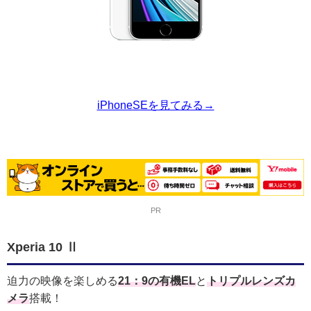
iPhoneSEを見てみる→
PR
Xperia 10 Ⅱ
迫力の映像を楽しめる
21：9の有機EL
と
トリプルレンズカ
メラ
搭載！