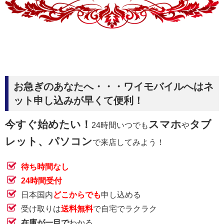
お急ぎのあなたへ・・・ワイモバイルへはネ
ット申し込みが早くて便利！
今すぐ始めたい！
スマホ
タブ
24時間いつでも
や
レット、パソコン
で来店してみよう！
待ち時間なし
24時間受付
日本国内
どこからでも
申し込める
受け取りは
送料無料
で自宅でラクラク
在庫が一目で
わかる