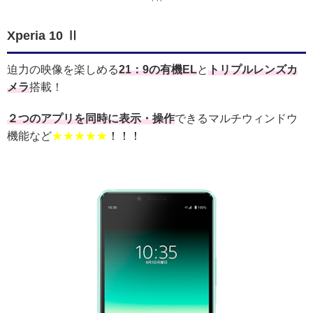
Xperia 10 Ⅱ
迫力の映像を楽しめる
21：9の有機EL
と
トリプルレンズカ
メラ
搭載！
２つのアプリを同時に表示・操作
できるマルチウィンドウ
機能など
★★★★★
！！！