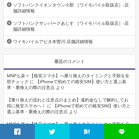
ソフトバンクイオンタウン小郡 ［ワイモバイル取扱店］-店
舗詳細情報
ソフトバンクサンパークあじす ［ワイモバイル取扱店］-店
舗詳細情報
ワイモバイルアピタ木曽川-店舗詳細情報
最近のコメント
MNPも楽々【格安スマホ】へ乗り換えのタイミングと手順を全
部チェック
に
【iPhoneで初めての格安SIM】使い方と選ぶ基
準・乗換えの際の注意点
より
【乗り換えの流れと注意点のまとめ】違約金なしで解約してお
得に格安スマホへ！
に
【iPhoneで初めての格安SIM】使い方と
選ぶ基準・乗換えの際の注意点
より
MNPも楽々【格安スマホ】へ乗り換えのタイミングと手順を全
部チェック
に
【乗り換えの流れと注意点のまとめ】違約金なし
で解約してお得に格安スマホへ！
より