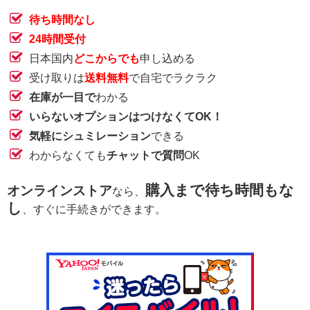
待ち時間なし
24時間受付
日本国内
どこからでも
申し込める
受け取りは
送料無料
で自宅でラクラク
在庫が一目で
わかる
いらないオプションはつけなくてOK！
気軽にシュミレーション
できる
わからなくても
チャットで質問
OK
購入まで待ち時間もな
オンラインストア
なら、
し
、すぐに手続きができます。