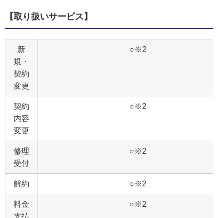
【取り扱いサービス】
新
○※2
規・
契約
変更
契約
○※2
内容
変更
修理
○※2
受付
解約
○※2
料金
○※2
支払