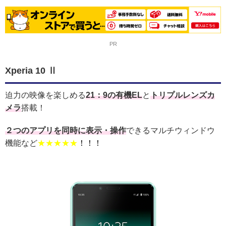
PR
Xperia 10 Ⅱ
迫力の映像を楽しめる
21：9の有機EL
と
トリプルレンズカ
メラ
搭載！
２つのアプリを同時に表示・操作
できるマルチウィンドウ
機能など
★★★★★
！！！