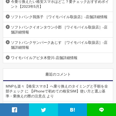
今乗り換えたい格安スマホはどこ？要チェックおすすめポイ
ント【2023年5月】
ソフトバンク我孫子 ［ワイモバイル取扱店］-店舗詳細情報
ソフトバンクイオンタウン小郡 ［ワイモバイル取扱店］-店
舗詳細情報
ソフトバンクサンパークあじす ［ワイモバイル取扱店］-店
舗詳細情報
ワイモバイルアピタ木曽川-店舗詳細情報
最近のコメント
MNPも楽々【格安スマホ】へ乗り換えのタイミングと手順を全
部チェック
に
【iPhoneで初めての格安SIM】使い方と選ぶ基
準・乗換えの際の注意点
より
【乗り換えの流れと注意点のまとめ】違約金なしで解約してお
得に格安スマホへ！
に
【iPhoneで初めての格安SIM】使い方と