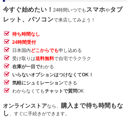
今すぐ始めたい！
スマホ
タブ
24時間いつでも
や
レット、パソコン
で来店してみよう！
待ち時間なし
24時間受付
日本国内
どこからでも
申し込める
受け取りは
送料無料
で自宅でラクラク
在庫が一目で
わかる
いらないオプションはつけなくてOK！
気軽にシュミレーション
できる
わからなくても
チャットで質問
OK
購入まで待ち時間もな
オンラインストア
なら、
し
、すぐに手続きができます。