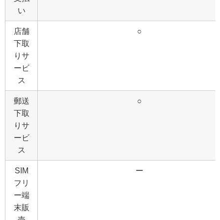
い
店舗
○
下取
りサ
ービ
ス
郵送
○
下取
りサ
ービ
ス
SIM
ー
フリ
ー端
末販
売