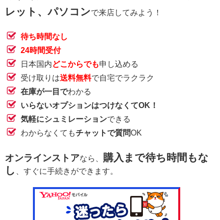
レット、パソコン
で来店してみよう！
待ち時間なし
24時間受付
日本国内
どこからでも
申し込める
受け取りは
送料無料
で自宅でラクラク
在庫が一目で
わかる
いらないオプションはつけなくてOK！
気軽にシュミレーション
できる
わからなくても
チャットで質問
OK
購入まで待ち時間もな
オンラインストア
なら、
し
、すぐに手続きができます。