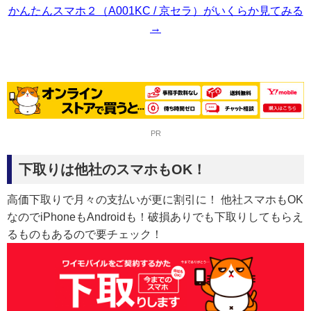
かんたんスマホ２（A001KC / 京セラ）がいくらか見てみる
→
PR
下取りは他社のスマホもOK！
高価下取りで月々の支払いが更に割引に！ 他社スマホもOK
なのでiPhoneもAndroidも！破損ありでも下取りしてもらえ
るものもあるので要チェック！