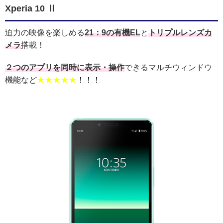
Xperia 10 Ⅱ
迫力の映像を楽しめる
21：9の有機EL
と
トリプルレンズカ
メラ
搭載！
２つのアプリを同時に表示・操作
できるマルチウィンドウ
機能など
★★★★★
！！！