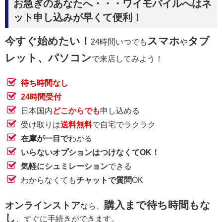
お急ぎのあなたへ・・・ワイモバイルへはネ
ット申し込みが早くて便利！
今すぐ始めたい！
スマホ
タブ
24時間いつでも
や
レット、パソコン
で来店してみよう！
待ち時間なし
24時間受付
日本国内
どこからでも
申し込める
受け取りは
送料無料
で自宅でラクラク
在庫が一目で
わかる
いらないオプションはつけなくてOK！
気軽にシュミレーション
できる
わからなくても
チャットで質問
OK
購入まで待ち時間もな
オンラインストア
なら、
し
、すぐに手続きができます。