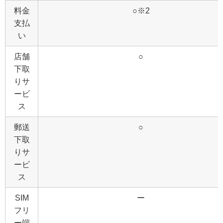
料金
○※2
支払
い
店舗
○
下取
りサ
ービ
ス
郵送
○
下取
りサ
ービ
ス
SIM
ー
フリ
ー端