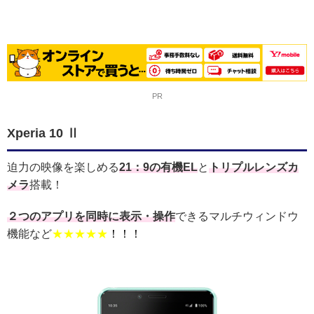
PR
Xperia 10 Ⅱ
迫力の映像を楽しめる
21：9の有機EL
と
トリプルレンズカ
メラ
搭載！
２つのアプリを同時に表示・操作
できるマルチウィンドウ
機能など
★★★★★
！！！