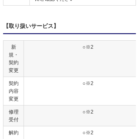
【取り扱いサービス】
新
○※2
規・
契約
変更
契約
○※2
内容
変更
修理
○※2
受付
解約
○※2