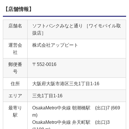
【店舗情報】
店舗名
ソフトバンクみなと通り ［ワイモバイル取
扱店］
運営会
株式会社アップビート
社
郵便番
〒552-0016
号
住所
大阪府大阪市港区三先1丁目1‐16
エリア
三先1丁目1-16
最寄り
OsakaMetro中央線 朝潮橋駅 (出口)7 (669
駅
m)
OsakaMetro中央線 弁天町駅 (出口)3