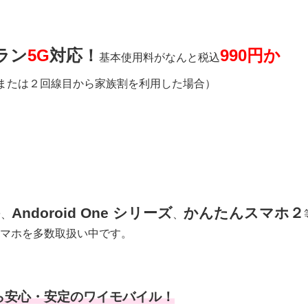
ラン
5G
対応！
990円か
基本使用料がなんと税込
用または２回線目から家族割を利用した場合）
Andoroid One シリーズ
かんたんスマホ２
や、
、
マホを多数取扱い中です。
ら安心・安定のワイモバイル！