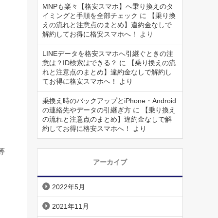
MNPも楽々【格安スマホ】へ乗り換えのタ
イミングと手順を全部チェック
に
【乗り換
えの流れと注意点のまとめ】違約金なしで
解約してお得に格安スマホへ！
より
LINEデータを格安スマホへ引継ぐときの注
意は？ID検索はできる？
に
【乗り換えの流
れと注意点のまとめ】違約金なしで解約し
てお得に格安スマホへ！
より
乗換え時のバックアップとiPhone・Android
の連絡先やデータの引継ぎ方
に
【乗り換え
の流れと注意点のまとめ】違約金なしで解
約してお得に格安スマホへ！
より
等
アーカイブ
2022年5月
2021年11月