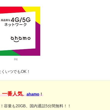
PR
なくいつでもOK！
一番人気
、
、
ahamo
！
み！容量も20GB、国内通話5分間無料！！