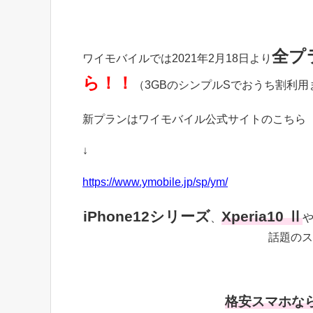
全プ
ワイモバイルでは2021年2月18日より
ら！！
（3GBのシンプルSでおうち割利
新プランはワイモバイル公式サイトのこちら
↓
https://www.ymobile.jp/sp/ym/
iPhone12シリーズ
Xperia10 Ⅱ
、
話題のス
格安スマホな