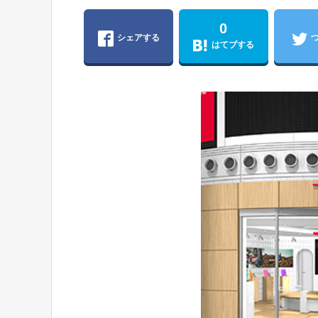
0
シェアする
はてブする