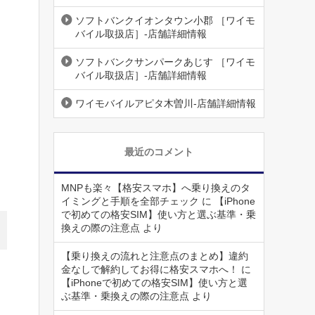
ソフトバンクイオンタウン小郡 ［ワイモ
バイル取扱店］-店舗詳細情報
ソフトバンクサンパークあじす ［ワイモ
バイル取扱店］-店舗詳細情報
ワイモバイルアピタ木曽川-店舗詳細情報
最近のコメント
MNPも楽々【格安スマホ】へ乗り換えのタ
イミングと手順を全部チェック
に
【iPhone
で初めての格安SIM】使い方と選ぶ基準・乗
換えの際の注意点
より
【乗り換えの流れと注意点のまとめ】違約
金なしで解約してお得に格安スマホへ！
に
【iPhoneで初めての格安SIM】使い方と選
ぶ基準・乗換えの際の注意点
より