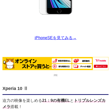
iPhoneSEを見てみる→
PR
Xperia 10 Ⅱ
迫力の映像を楽しめる
21：9の有機EL
と
トリプルレンズカ
メラ
搭載！