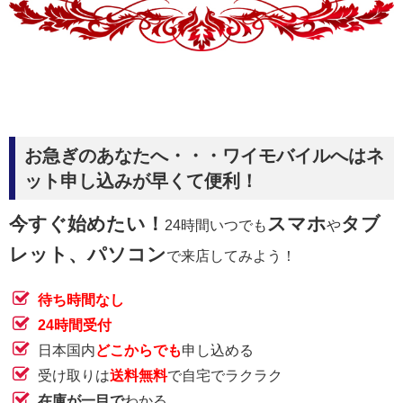
お急ぎのあなたへ・・・ワイモバイルへはネ
ット申し込みが早くて便利！
今すぐ始めたい！
スマホ
タブ
24時間いつでも
や
レット、パソコン
で来店してみよう！
待ち時間なし
24時間受付
日本国内
どこからでも
申し込める
受け取りは
送料無料
で自宅でラクラク
在庫が一目で
わかる