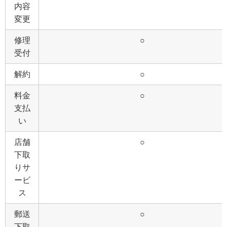
内容
変更
修理
○
受付
解約
○
料金
○
支払
い
店舗
○
下取
りサ
ービ
ス
郵送
○
下取