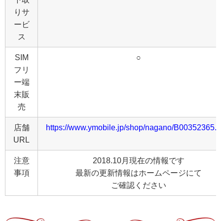
りサ
ービ
ス
SIM
○
フリ
ー端
末販
売
店舗
https://www.ymobile.jp/shop/nagano/B00352365.h
URL
注意
2018.10月現在の情報です
事項
最新の更新情報はホームページにて
ご確認ください