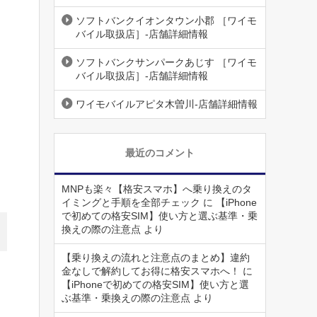
ソフトバンクイオンタウン小郡 ［ワイモ
バイル取扱店］-店舗詳細情報
ソフトバンクサンパークあじす ［ワイモ
バイル取扱店］-店舗詳細情報
ワイモバイルアピタ木曽川-店舗詳細情報
最近のコメント
MNPも楽々【格安スマホ】へ乗り換えのタ
イミングと手順を全部チェック
に
【iPhone
で初めての格安SIM】使い方と選ぶ基準・乗
換えの際の注意点
より
【乗り換えの流れと注意点のまとめ】違約
金なしで解約してお得に格安スマホへ！
に
【iPhoneで初めての格安SIM】使い方と選
ぶ基準・乗換えの際の注意点
より