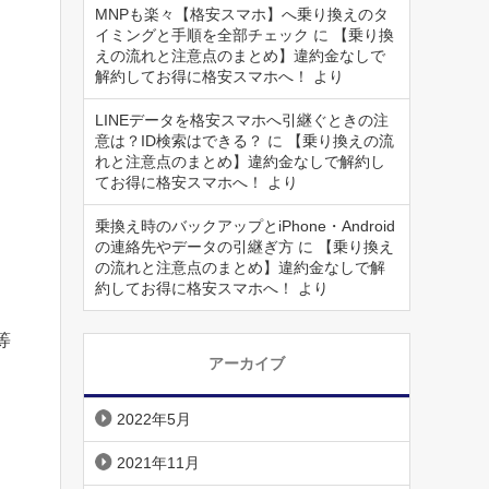
MNPも楽々【格安スマホ】へ乗り換えのタ
イミングと手順を全部チェック
に
【乗り換
えの流れと注意点のまとめ】違約金なしで
解約してお得に格安スマホへ！
より
LINEデータを格安スマホへ引継ぐときの注
意は？ID検索はできる？
に
【乗り換えの流
れと注意点のまとめ】違約金なしで解約し
てお得に格安スマホへ！
より
乗換え時のバックアップとiPhone・Android
の連絡先やデータの引継ぎ方
に
【乗り換え
の流れと注意点のまとめ】違約金なしで解
約してお得に格安スマホへ！
より
等
アーカイブ
2022年5月
2021年11月