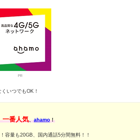
PR
なくいつでもOK！
一番人気
、
、
ahamo
！
み！容量も20GB、国内通話5分間無料！！