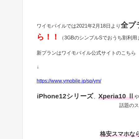
全プ
ワイモバイルでは2021年2月18日より
ら！！
（3GBのシンプルSでおうち割利
新プランはワイモバイル公式サイトのこちら
↓
https://www.ymobile.jp/sp/ym/
iPhone12シリーズ
Xperia10 Ⅱ
、
話題のス
格安スマホな