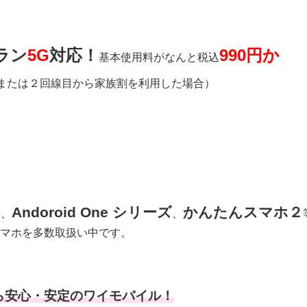
ラン
5G
対応！
990円か
基本使用料がなんと税込
用または２回線目から家族割を利用した場合）
Andoroid One シリーズ
かんたんスマホ２
や、
、
マホを多数取扱い中です。
ら安心・安定のワイモバイル！