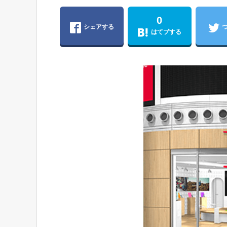
0
シェアする
はてブする