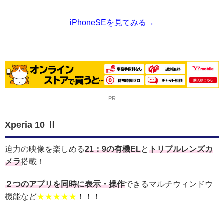
iPhoneSEを見てみる→
PR
Xperia 10 Ⅱ
迫力の映像を楽しめる
21：9の有機EL
と
トリプルレンズカ
メラ
搭載！
２つのアプリを同時に表示・操作
できるマルチウィンドウ
機能など
★★★★★
！！！