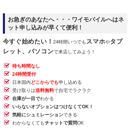
お急ぎのあなたへ・・・ワイモバイルへはネ
ット申し込みが早くて便利！
今すぐ始めたい！
スマホ
タブ
24時間いつでも
や
レット、パソコン
で来店してみよう！
待ち時間なし
24時間受付
日本国内
どこからでも
申し込める
受け取りは
送料無料
で自宅でラクラク
在庫が一目で
わかる
いらないオプションはつけなくてOK！
気軽にシュミレーション
できる
わからなくても
チャットで質問
OK