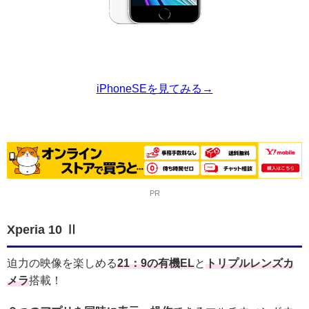
iPhoneSEを見てみる→
PR
Xperia 10 Ⅱ
迫力の映像を楽しめる
21：9の有機EL
と
トリプルレンズカ
メラ
搭載！