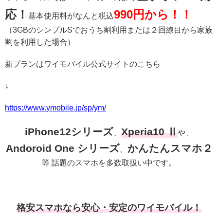
応！
990円から！！
基本使用料がなんと税込
（3GBのシンプルSでおうち割利用または２回線目から家族
割を利用した場合）
新プランはワイモバイル公式サイトのこちら
↓
https://www.ymobile.jp/sp/ym/
iPhone12シリーズ
Xperia10 Ⅱ
、
や、
Andoroid One シリーズ
かんたんスマホ２
、
等 話題のスマホを多数取扱い中です。
格安スマホなら安心・安定のワイモバイル！