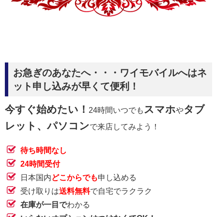
お急ぎのあなたへ・・・ワイモバイルへはネ
ット申し込みが早くて便利！
今すぐ始めたい！
スマホ
タブ
24時間いつでも
や
レット、パソコン
で来店してみよう！
待ち時間なし
24時間受付
日本国内
どこからでも
申し込める
受け取りは
送料無料
で自宅でラクラク
在庫が一目で
わかる