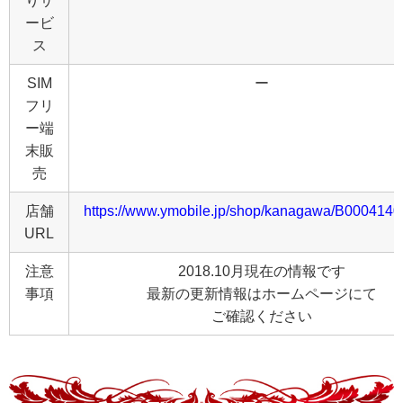
りサ
ービ
ス
SIM
ー
フリ
ー端
末販
売
店舗
https://www.ymobile.jp/shop/kanagawa/B0004140
URL
注意
2018.10月現在の情報です
事項
最新の更新情報はホームページにて
ご確認ください