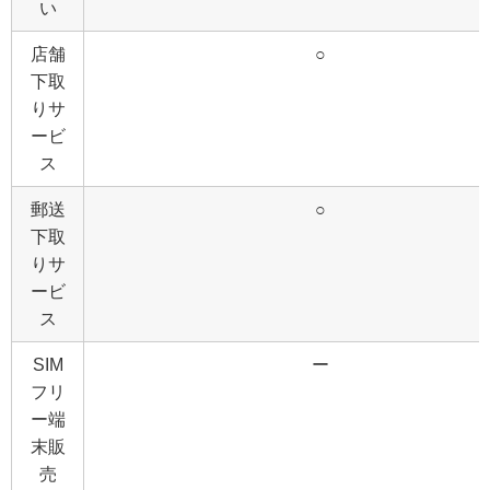
い
店舗
○
下取
りサ
ービ
ス
郵送
○
下取
りサ
ービ
ス
SIM
ー
フリ
ー端
末販
売