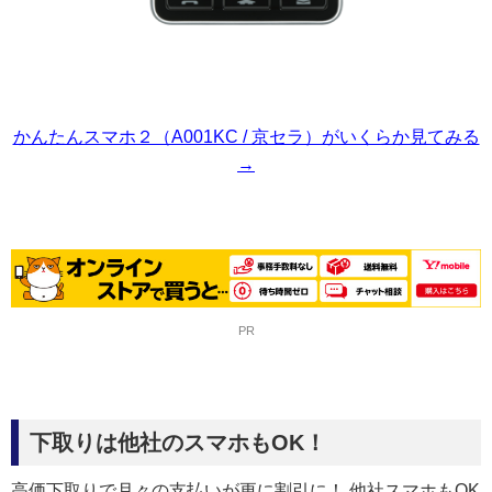
かんたんスマホ２（A001KC / 京セラ）がいくらか見てみる
→
PR
下取りは他社のスマホもOK！
高価下取りで月々の支払いが更に割引に！ 他社スマホもOK