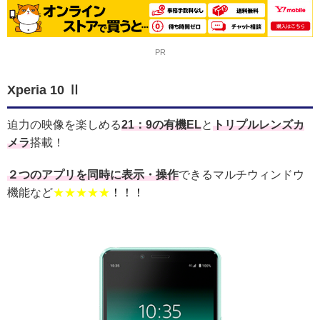
PR
Xperia 10 Ⅱ
迫力の映像を楽しめる
21：9の有機EL
と
トリプルレンズカ
メラ
搭載！
２つのアプリを同時に表示・操作
できるマルチウィンドウ
機能など
★★★★★
！！！