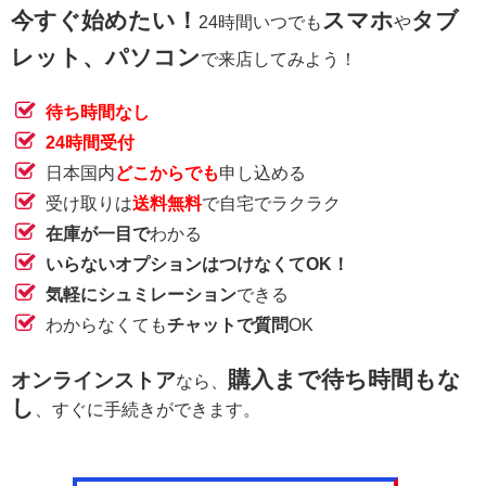
今すぐ始めたい！
スマホ
タブ
24時間いつでも
や
レット、パソコン
で来店してみよう！
待ち時間なし
24時間受付
日本国内
どこからでも
申し込める
受け取りは
送料無料
で自宅でラクラク
在庫が一目で
わかる
いらないオプションはつけなくてOK！
気軽にシュミレーション
できる
わからなくても
チャットで質問
OK
購入まで待ち時間もな
オンラインストア
なら、
し
、すぐに手続きができます。