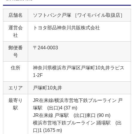
店舗名
ソフトバンク戸塚 ［ワイモバイル取扱店］
運営会
トヨタ部品神奈川共販株式会社
社
郵便番
〒244-0003
号
住所
神奈川県横浜市戸塚区戸塚町10丸井ラピス
1‐2F
エリア
戸塚町10丸井
最寄り
JR在来線/横浜市営地下鉄ブルーライン 戸
駅
塚駅 (出口)4 (37 m)
JR在来線 戸塚駅 (出口)東口 (90 m)
横浜市営地下鉄ブルーライン 踊場駅 (出
口)1 (1675 m)