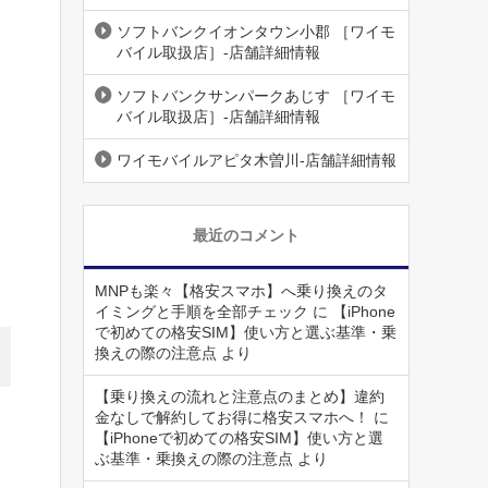
ソフトバンクイオンタウン小郡 ［ワイモ
バイル取扱店］-店舗詳細情報
ソフトバンクサンパークあじす ［ワイモ
バイル取扱店］-店舗詳細情報
ワイモバイルアピタ木曽川-店舗詳細情報
最近のコメント
MNPも楽々【格安スマホ】へ乗り換えのタ
イミングと手順を全部チェック
に
【iPhone
で初めての格安SIM】使い方と選ぶ基準・乗
換えの際の注意点
より
【乗り換えの流れと注意点のまとめ】違約
金なしで解約してお得に格安スマホへ！
に
【iPhoneで初めての格安SIM】使い方と選
ぶ基準・乗換えの際の注意点
より