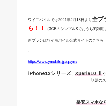
全プ
ワイモバイルでは2021年2月18日より
ら！！
（3GBのシンプルSでおうち割利
新プランはワイモバイル公式サイトのこちら
↓
https://www.ymobile.jp/sp/ym/
iPhone12シリーズ
Xperia10 Ⅱ
、
話題のス
格安スマホな