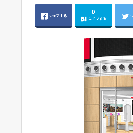
0
シェアする
はてブする