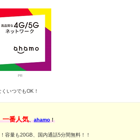
PR
なくいつでもOK！
一番人気
、
、
ahamo
！
み！容量も20GB、国内通話5分間無料！！