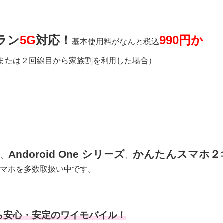
ラン
5G
対応！
990円か
基本使用料がなんと税込
用または２回線目から家族割を利用した場合）
Andoroid One シリーズ
かんたんスマホ２
や、
、
マホを多数取扱い中です。
ら安心・安定のワイモバイル！