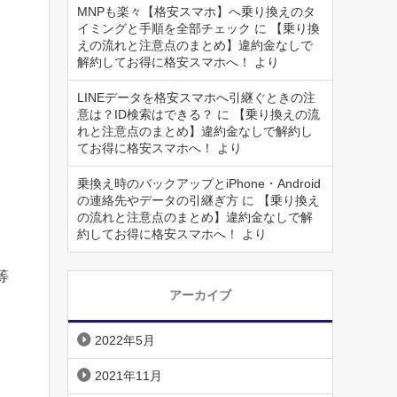
MNPも楽々【格安スマホ】へ乗り換えのタ
イミングと手順を全部チェック
に
【乗り換
えの流れと注意点のまとめ】違約金なしで
解約してお得に格安スマホへ！
より
LINEデータを格安スマホへ引継ぐときの注
意は？ID検索はできる？
に
【乗り換えの流
れと注意点のまとめ】違約金なしで解約し
てお得に格安スマホへ！
より
乗換え時のバックアップとiPhone・Android
の連絡先やデータの引継ぎ方
に
【乗り換え
の流れと注意点のまとめ】違約金なしで解
約してお得に格安スマホへ！
より
等
アーカイブ
2022年5月
2021年11月