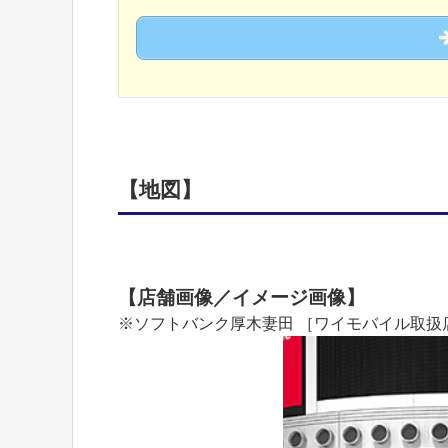
【地図】
【店舗画像／イメージ画像】
※ソフトバンク厚木妻田 ［ワイモバイル取扱店