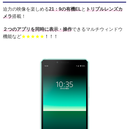
迫力の映像を楽しめる
21：9の有機EL
と
トリプルレンズカ
メラ
搭載！
２つのアプリを同時に表示・操作
できるマルチウィンドウ
機能など
★★★★★
！！！