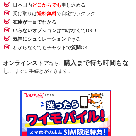
日本国内
どこからでも
申し込める
受け取りは
送料無料
で自宅でラクラク
在庫が一目で
わかる
いらないオプションはつけなくてOK！
気軽にシュミレーション
できる
わからなくても
チャットで質問
OK
購入まで待ち時間もな
オンラインストア
なら、
し
、すぐに手続きができます。