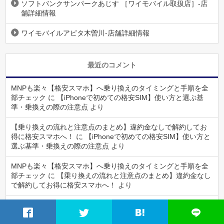
ソフトバンクサンパークあじす ［ワイモバイル取扱店］-店
舗詳細情報
ワイモバイルアピタ木曽川-店舗詳細情報
最近のコメント
MNPも楽々【格安スマホ】へ乗り換えのタイミングと手順を全
部チェック
に
【iPhoneで初めての格安SIM】使い方と選ぶ基
準・乗換えの際の注意点
より
【乗り換えの流れと注意点のまとめ】違約金なしで解約してお
得に格安スマホへ！
に
【iPhoneで初めての格安SIM】使い方と
選ぶ基準・乗換えの際の注意点
より
MNPも楽々【格安スマホ】へ乗り換えのタイミングと手順を全
部チェック
に
【乗り換えの流れと注意点のまとめ】違約金なし
で解約してお得に格安スマホへ！
より
LINEデータを格安スマホへ引継ぐときの注意は？ID検索はでき
る？
に
【乗り換えの流れと注意点のまとめ】違約金なしで解約