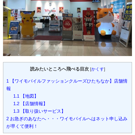
読みたいところへ飛べる目次
[
かくす
]
1
【ワイモバイルファッションクルーズひたちなか】店舗情
報
1.1
【地図】
1.2
【店舗情報】
1.3
【取り扱いサービス】
2
お急ぎのあなたへ・・・ワイモバイルへはネット申し込み
が早くて便利！