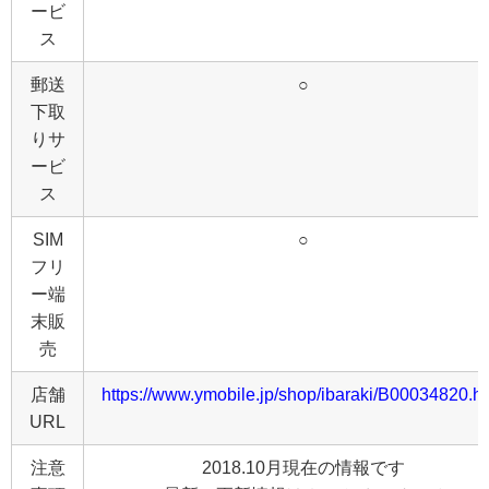
ービ
ス
郵送
○
下取
りサ
ービ
ス
SIM
○
フリ
ー端
末販
売
店舗
https://www.ymobile.jp/shop/ibaraki/B00034820.h
URL
注意
2018.10月現在の情報です