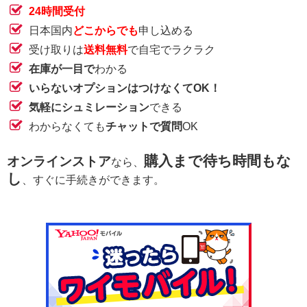
24時間受付
日本国内
どこからでも
申し込める
受け取りは
送料無料
で自宅でラクラク
在庫が一目で
わかる
いらないオプションはつけなくてOK！
気軽にシュミレーション
できる
わからなくても
チャットで質問
OK
購入まで待ち時間もな
オンラインストア
なら、
し
、すぐに手続きができます。