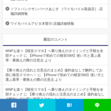
ソフトバンクサンパークあじす ［ワイモバイル取扱店］-店
舗詳細情報
ワイモバイルアピタ木曽川-店舗詳細情報
最近のコメント
MNPも楽々【格安スマホ】へ乗り換えのタイミングと手順を全
部チェック
に
【iPhoneで初めての格安SIM】使い方と選ぶ基
準・乗換えの際の注意点
より
【乗り換えの流れと注意点のまとめ】違約金なしで解約してお
得に格安スマホへ！
に
【iPhoneで初めての格安SIM】使い方と
選ぶ基準・乗換えの際の注意点
より
MNPも楽々【格安スマホ】へ乗り換えのタイミングと手順を全
部チェック
に
【乗り換えの流れと注意点のまとめ】違約金なし
で解約してお得に格安スマホへ！
より
LINEデータを格安スマホへ引継ぐときの注意は？ID検索はでき