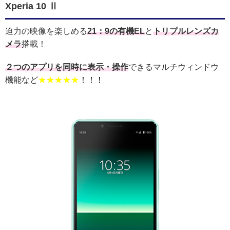
Xperia 10 Ⅱ
迫力の映像を楽しめる
21：9の有機EL
と
トリプルレンズカ
メラ
搭載！
２つのアプリを同時に表示・操作
できるマルチウィンドウ
機能など
★★★★★
！！！