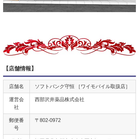
【店舗情報】
店舗名
ソフトバンク守恒 ［ワイモバイル取扱店］
運営会
西部沢井薬品株式会社
社
郵便番
〒802-0972
号