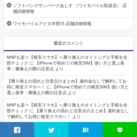
ソフトバンクサンパークあじす ［ワイモバイル取扱店］-店
舗詳細情報
ワイモバイルアピタ木曽川-店舗詳細情報
最近のコメント
MNPも楽々【格安スマホ】へ乗り換えのタイミングと手順を全
部チェック
に
【iPhoneで初めての格安SIM】使い方と選ぶ基
準・乗換えの際の注意点
より
【乗り換えの流れと注意点のまとめ】違約金なしで解約してお
得に格安スマホへ！
に
【iPhoneで初めての格安SIM】使い方と
選ぶ基準・乗換えの際の注意点
より
MNPも楽々【格安スマホ】へ乗り換えのタイミングと手順を全
部チェック
に
【乗り換えの流れと注意点のまとめ】違約金なし
で解約してお得に格安スマホへ！
より
LINEデータを格安スマホへ引継ぐときの注意は？ID検索はでき
る？
に
【乗り換えの流れと注意点のまとめ】違約金なしで解約