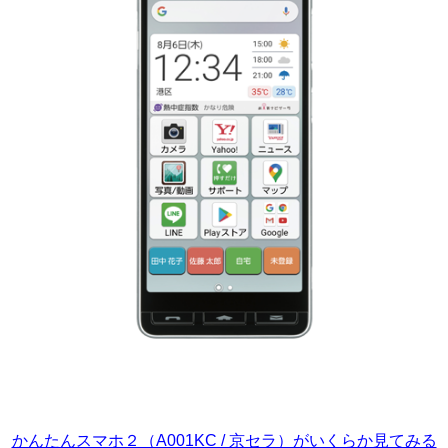
かんたんスマホ２（A001KC / 京セラ）がいくらか見てみる