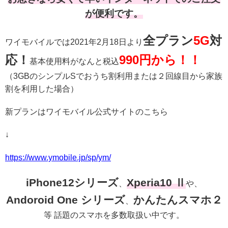
が便利です。
全プラン
5G
対
ワイモバイルでは2021年2月18日より
応！
990円から！！
基本使用料がなんと税込
（3GBのシンプルSでおうち割利用または２回線目から家族
割を利用した場合）
新プランはワイモバイル公式サイトのこちら
↓
https://www.ymobile.jp/sp/ym/
iPhone12シリーズ
Xperia10 Ⅱ
、
や、
Andoroid One シリーズ
かんたんスマホ２
、
等 話題のスマホを多数取扱い中です。