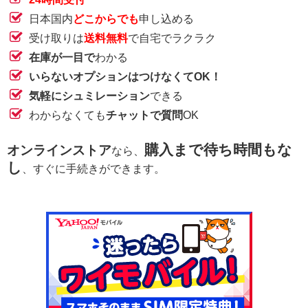
日本国内
どこからでも
申し込める
受け取りは
送料無料
で自宅でラクラク
在庫が一目で
わかる
いらないオプションはつけなくてOK！
気軽にシュミレーション
できる
わからなくても
チャットで質問
OK
購入まで待ち時間もな
オンラインストア
なら、
し
、すぐに手続きができます。