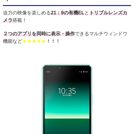
迫力の映像を楽しめる
21：9の有機EL
と
トリプルレンズカ
メラ
搭載！
２つのアプリを同時に表示・操作
できるマルチウィンドウ
機能など
★★★★★
！！！