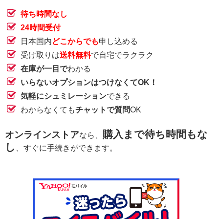
待ち時間なし
24時間受付
日本国内
どこからでも
申し込める
受け取りは
送料無料
で自宅でラクラク
在庫が一目で
わかる
いらないオプションはつけなくてOK！
気軽にシュミレーション
できる
わからなくても
チャットで質問
OK
購入まで待ち時間もな
オンラインストア
なら、
し
、すぐに手続きができます。