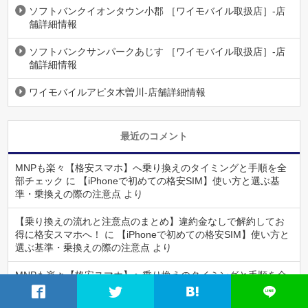
ソフトバンクイオンタウン小郡 ［ワイモバイル取扱店］-店
舗詳細情報
ソフトバンクサンパークあじす ［ワイモバイル取扱店］-店
舗詳細情報
ワイモバイルアピタ木曽川-店舗詳細情報
最近のコメント
MNPも楽々【格安スマホ】へ乗り換えのタイミングと手順を全
部チェック
に
【iPhoneで初めての格安SIM】使い方と選ぶ基
準・乗換えの際の注意点
より
【乗り換えの流れと注意点のまとめ】違約金なしで解約してお
得に格安スマホへ！
に
【iPhoneで初めての格安SIM】使い方と
選ぶ基準・乗換えの際の注意点
より
MNPも楽々【格安スマホ】へ乗り換えのタイミングと手順を全
部チェック
に
【乗り換えの流れと注意点のまとめ】違約金なし
で解約してお得に格安スマホへ！
より