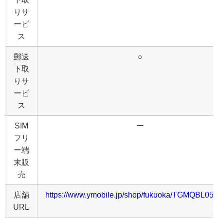
りサ
ービ
ス
郵送
○
下取
りサ
ービ
ス
SIM
ー
フリ
ー端
末販
売
店舗
https://www.ymobile.jp/shop/fukuoka/TGMQBL052
URL