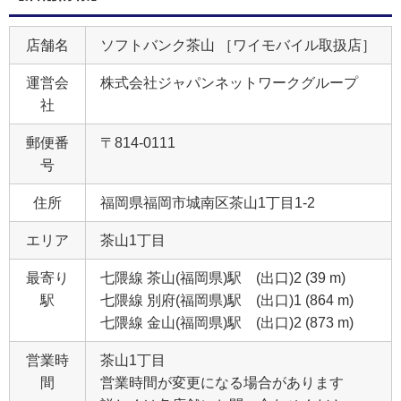
店舗名
ソフトバンク茶山 ［ワイモバイル取扱店］
運営会
株式会社ジャパンネットワークグループ
社
郵便番
〒814-0111
号
住所
福岡県福岡市城南区茶山1丁目1‐2
エリア
茶山1丁目
最寄り
七隈線 茶山(福岡県)駅 (出口)2 (39 m)
駅
七隈線 別府(福岡県)駅 (出口)1 (864 m)
七隈線 金山(福岡県)駅 (出口)2 (873 m)
営業時
茶山1丁目
間
営業時間が変更になる場合があります