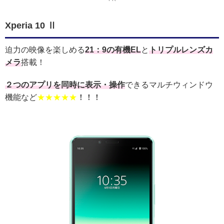
Xperia 10 Ⅱ
迫力の映像を楽しめる
21：9の有機EL
と
トリプルレンズカ
メラ
搭載！
２つのアプリを同時に表示・操作
できるマルチウィンドウ
機能など
★★★★★
！！！