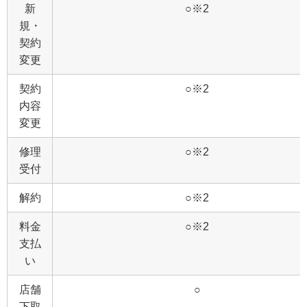
新
○※2
規・
契約
変更
契約
○※2
内容
変更
修理
○※2
受付
解約
○※2
料金
○※2
支払
い
店舗
○
下取