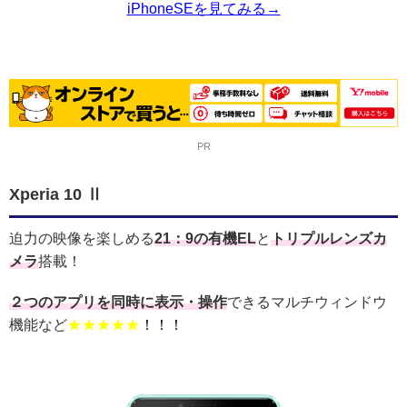
iPhoneSEを見てみる→
PR
Xperia 10 Ⅱ
迫力の映像を楽しめる
21：9の有機EL
と
トリプルレンズカ
メラ
搭載！
２つのアプリを同時に表示・操作
できるマルチウィンドウ
機能など
★★★★★
！！！