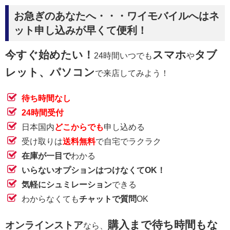
お急ぎのあなたへ・・・ワイモバイルへはネ
ット申し込みが早くて便利！
今すぐ始めたい！
スマホ
タブ
24時間いつでも
や
レット、パソコン
で来店してみよう！
待ち時間なし
24時間受付
日本国内
どこからでも
申し込める
受け取りは
送料無料
で自宅でラクラク
在庫が一目で
わかる
いらないオプションはつけなくてOK！
気軽にシュミレーション
できる
わからなくても
チャットで質問
OK
購入まで待ち時間もな
オンラインストア
なら、