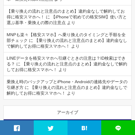
【乗り換えの流れと注意点のまとめ】違約金なしで解約してお
得に格安スマホへ！
に
【iPhoneで初めての格安SIM】使い方と
選ぶ基準・乗換えの際の注意点
より
MNPも楽々【格安スマホ】へ乗り換えのタイミングと手順を全
部チェック
に
【乗り換えの流れと注意点のまとめ】違約金なし
で解約してお得に格安スマホへ！
より
LINEデータを格安スマホへ引継ぐときの注意は？ID検索はでき
る？
に
【乗り換えの流れと注意点のまとめ】違約金なしで解約
してお得に格安スマホへ！
より
乗換え時のバックアップとiPhone・Androidの連絡先やデータの
引継ぎ方
に
【乗り換えの流れと注意点のまとめ】違約金なしで
解約してお得に格安スマホへ！
より
アーカイブ
2022年5月