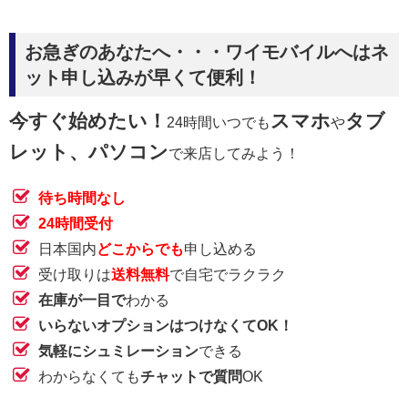
お急ぎのあなたへ・・・ワイモバイルへはネ
ット申し込みが早くて便利！
今すぐ始めたい！
スマホ
タブ
24時間いつでも
や
レット、パソコン
で来店してみよう！
待ち時間なし
24時間受付
日本国内
どこからでも
申し込める
受け取りは
送料無料
で自宅でラクラク
在庫が一目で
わかる
いらないオプションはつけなくてOK！
気軽にシュミレーション
できる
わからなくても
チャットで質問
OK