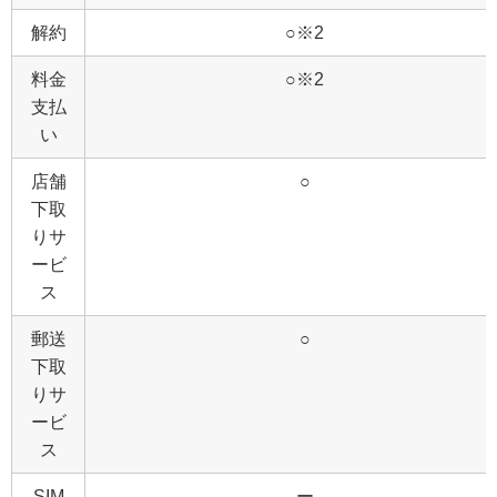
解約
○※2
料金
○※2
支払
い
店舗
○
下取
りサ
ービ
ス
郵送
○
下取
りサ
ービ
ス
SIM
ー