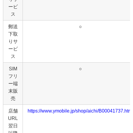
ービ
ス
郵送
○
下取
りサ
ービ
ス
SIM
○
フリ
ー端
末販
売
店舗
https://www.ymobile.jp/shop/aichi/B00041737.htm
URL
翌日