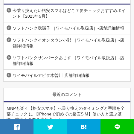
今乗り換えたい格安スマホはどこ？要チェックおすすめポイ
ント【2023年5月】
ソフトバンク我孫子 ［ワイモバイル取扱店］-店舗詳細情報
ソフトバンクイオンタウン小郡 ［ワイモバイル取扱店］-店
舗詳細情報
ソフトバンクサンパークあじす ［ワイモバイル取扱店］-店
舗詳細情報
ワイモバイルアピタ木曽川-店舗詳細情報
最近のコメント
MNPも楽々【格安スマホ】へ乗り換えのタイミングと手順を全
部チェック
に
【iPhoneで初めての格安SIM】使い方と選ぶ基
準・乗換えの際の注意点
より
【乗り換えの流れと注意点のまとめ】違約金なしで解約してお