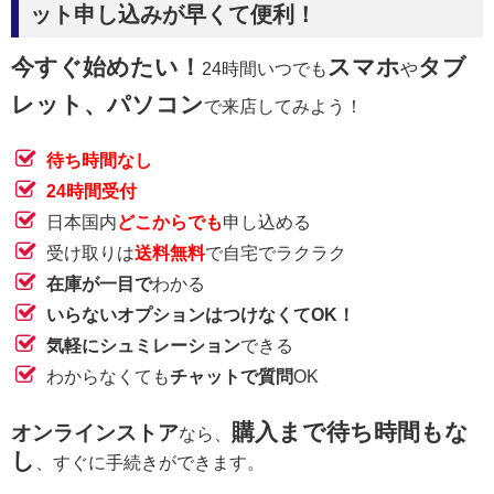
ット申し込みが早くて便利！
今すぐ始めたい！
スマホ
タブ
24時間いつでも
や
レット、パソコン
で来店してみよう！
待ち時間なし
24時間受付
日本国内
どこからでも
申し込める
受け取りは
送料無料
で自宅でラクラク
在庫が一目で
わかる
いらないオプションはつけなくてOK！
気軽にシュミレーション
できる
わからなくても
チャットで質問
OK
購入まで待ち時間もな
オンラインストア
なら、
し
、すぐに手続きができます。