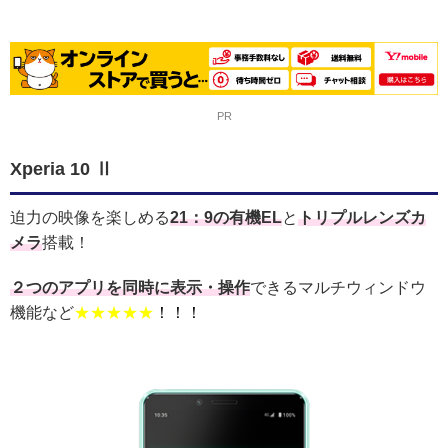
PR
Xperia 10 Ⅱ
迫力の映像を楽しめる
21：9の有機EL
と
トリプルレンズカ
メラ
搭載！
２つのアプリを同時に表示・操作
できるマルチウィンドウ
機能など
★★★★★
！！！