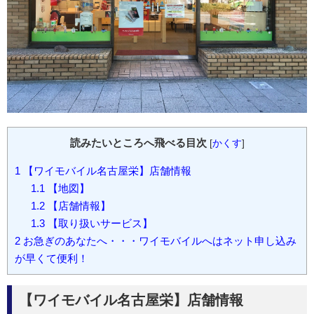
読みたいところへ飛べる目次
[
かくす
]
1
【ワイモバイル名古屋栄】店舗情報
1.1
【地図】
1.2
【店舗情報】
1.3
【取り扱いサービス】
2
お急ぎのあなたへ・・・ワイモバイルへはネット申し込み
が早くて便利！
【ワイモバイル名古屋栄】店舗情報