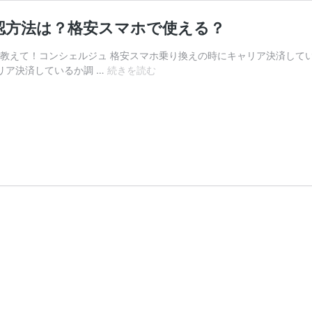
認方法は？格安スマホで使える？
教えて！コンシェルジュ 格安スマホ乗り換えの時にキャリア決済してい
キ
リア決済しているか調 …
続きを読む
ャ
リ
ア
決
済
は
乗
り
換
え
で
ど
う
な
る？
確